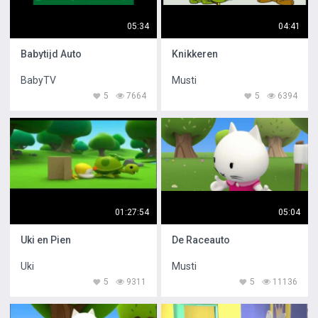
05:34
04:41
Babytijd Auto
Knikkeren
BabyTV
Musti
5
7664
5
6394
01:27:54
05:04
Uki en Pien
De Raceauto
Uki
Musti
5
9311
5
11136