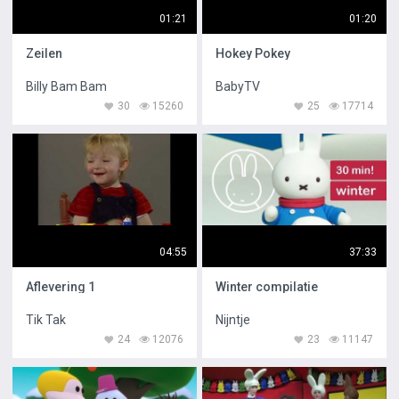
01:21
01:20
Zeilen
Hokey Pokey
Billy Bam Bam
BabyTV
30
15260
25
17714
04:55
37:33
Aflevering 1
Winter compilatie
Tik Tak
Nijntje
24
12076
23
11147