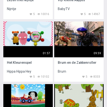
Lezen met Nijntje
Vijf Kleine Aapjes
Nijntje
BabyTV
5
10016
5
14967
01:57
09:59
Het Kleurenspel
Brum en de Zakkenroller
Hippa Hippa Hey
Brum
5
10102
5
8333