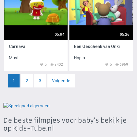
05:04
05:26
Carnaval
Een Geschenk van Onki
Musti
Hopla
5
8402
5
6969
1
2
3
Volgende
De beste filmpjes voor baby’s bekijk je
op Kids-Tube.nl