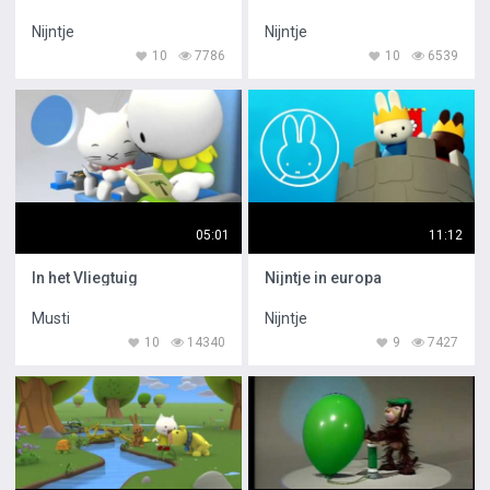
Nijntje
Nijntje
10
7786
10
6539
05:01
11:12
In het Vliegtuig
Nijntje in europa
Musti
Nijntje
10
14340
9
7427