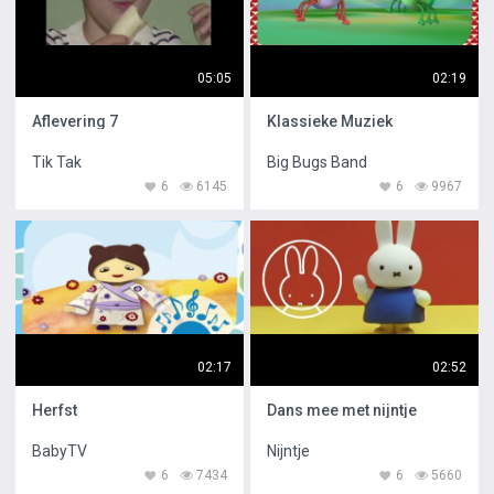
05:05
02:19
Aflevering 7
Klassieke Muziek
Tik Tak
Big Bugs Band
6
6145
6
9967
02:17
02:52
Herfst
Dans mee met nijntje
BabyTV
Nijntje
6
7434
6
5660