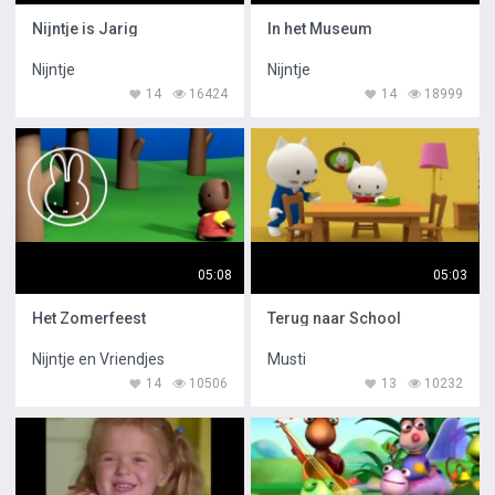
Nijntje is Jarig
In het Museum
Nijntje
Nijntje
14
16424
14
18999
05:08
05:03
Het Zomerfeest
Terug naar School
Nijntje en Vriendjes
Musti
14
10506
13
10232