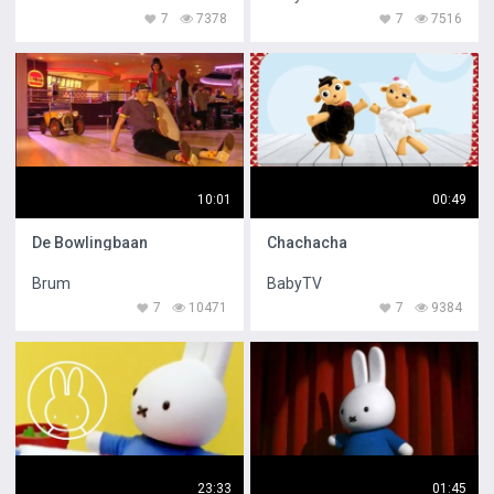
7
7378
7
7516
10:01
00:49
De Bowlingbaan
Chachacha
Brum
BabyTV
7
10471
7
9384
23:33
01:45