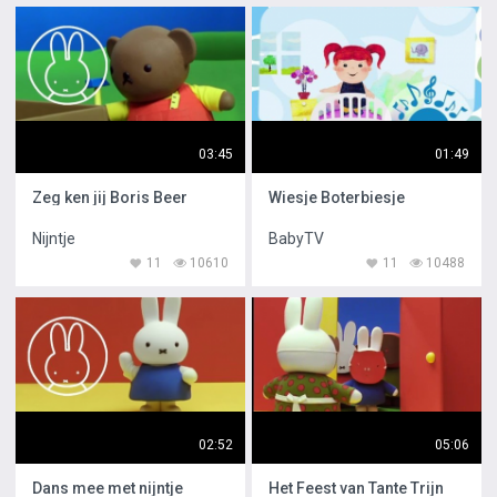
03:45
01:49
Zeg ken jij Boris Beer
Wiesje Boterbiesje
Nijntje
BabyTV
11
10610
11
10488
02:52
05:06
Dans mee met nijntje
Het Feest van Tante Trijn