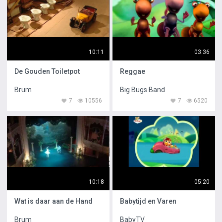
10:11
03:36
De Gouden Toiletpot
Reggae
Brum
Big Bugs Band
7
10556
7
6520
10:18
05:20
Wat is daar aan de Hand
Babytijd en Varen
Brum
BabyTV