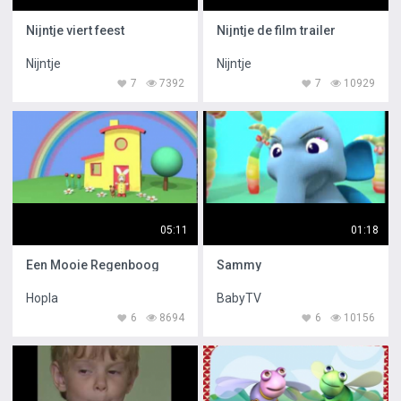
Nijntje viert feest
Nijntje de film trailer
Nijntje
Nijntje
7
7392
7
10929
05:11
01:18
Een Mooie Regenboog
Sammy
Hopla
BabyTV
6
8694
6
10156