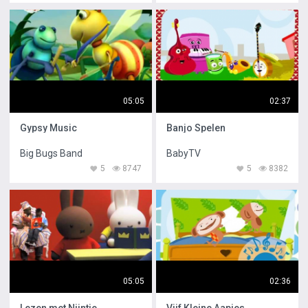
05:05
02:37
Gypsy Music
Banjo Spelen
Big Bugs Band
BabyTV
5
8747
5
8382
05:05
02:36