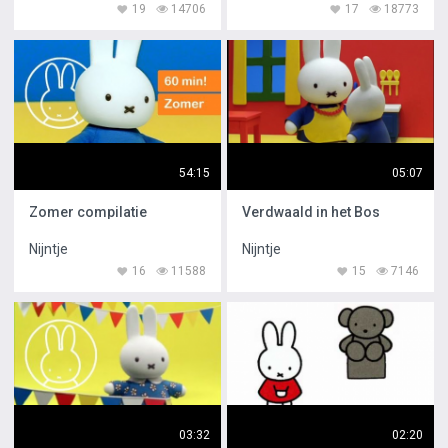
19
14706
17
18773
54:15
05:07
Zomer compilatie
Verdwaald in het Bos
Nijntje
Nijntje
16
11588
15
7146
03:32
02:20