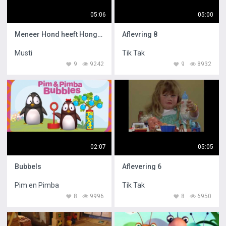
05:06
05:00
Meneer Hond heeft Honger
Aflevring 8
Musti
Tik Tak
9
9242
9
8932
02:07
05:05
Bubbels
Aflevering 6
Pim en Pimba
Tik Tak
8
9996
8
6950