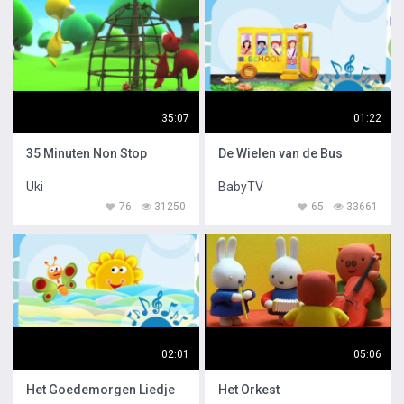
35:07
01:22
35 Minuten Non Stop
De Wielen van de Bus
Uki
BabyTV
76
31250
65
33661
02:01
05:06
Het Goedemorgen Liedje
Het Orkest