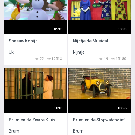
05:01
12:03
Sneeuw Konijn
Nijntje de Musical
Uki
Nijntje
22
12513
19
15180
10:01
09:52
Brum en de Zware Kluis
Brum en de Stopwatchdief
Brum
Brum