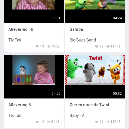
05:01
04:24
Aflevering 10
Samba
Tik Tak
Big Bugs Band
13
7812
12
11441
04:55
00:32
Aflevering 5
Dieren doen de Twist
Tik Tak
BabyTV
12
8116
11
11748