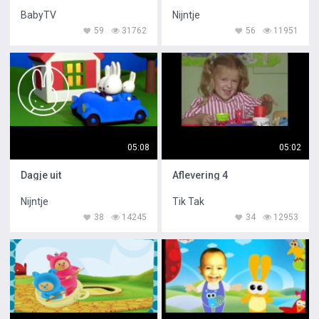
BabyTV
Nijntje
59
31762
56
11951
05:08
05:02
Dagje uit
Aflevering 4
Nijntje
Tik Tak
38
14245
34
12953