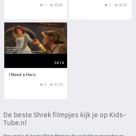
1
3543
1
4103
04:14
I Need a Hero
0
3724
De beste Shrek filmpjes kijk je op Kids-
Tube.nl