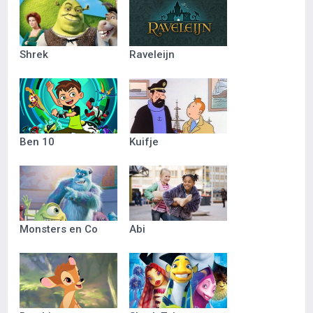
Shrek
Raveleijn
Ben 10
Kuifje
Monsters en Co
Abi