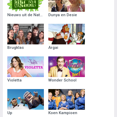
Nieuws uit de Natuur
Dunya en Desie
Brugklas
Argai
Violetta
Wonder School
Up
Koen Kampioen