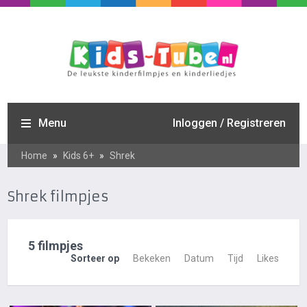
Menu
Inloggen / Registreren
Home
»
Kids 6+
»
Shrek
Shrek filmpjes
5 filmpjes
Sorteer op
Bekeken
Datum
Tijd
Likes