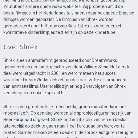
Hier vind je de beste Shrek filmpjes die wij hebben gevonden op
Youtubeof andere onine video websites. Wij proberen altijd de
beste filmpjes in het Nederlands te vinden, maar ook goede Engelse
filmpjes worden geplaatst. De filmpjes van Shrek worden
gemodereerd door het team van Kids-Tube.nl, zodat er enkel
kwalitatieve kinderfilmpjes te zien zijn op deze kindertube.
Over Shrek
Shrek is een animatiefilm geproduceerd door DreamWorks
gebaseerd op een boek geschreven door William Steig. Het eerste
deel werd uitgebracht in 2001 en werd meteen het succes
waardoor DreamWorks zichzelf op de kaart zette als producent
van animatiefilms. Uiteindelijk zijn er nog 3 vervolgen van Shrek
verschenen en enkele spin-offs.
Shrek is een groot en lelijk mensachtig groen monster die in het
moeras leeft. Op een dag worden alle sprookjesfiguren het rijk van
Heer Farquaad uitgezet. Shrek ontfermt zich over hen en besluit
uiteindelijk op zoek te gaan naar Heer Farquaad om hierover te
praten. Samen maken ze een deal om de sprookjesfiguren terug te