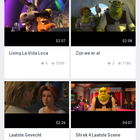
02:07
02:08
Living La Vida Loca
Zijn we er al
6
7099
3
7186
02:26
04:07
Laatste Gevecht
Shrek 4 Laatste Scene