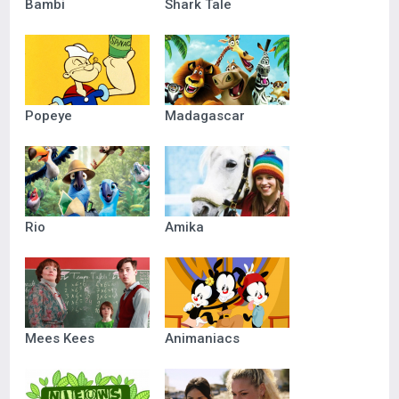
Bambi
Shark Tale
Popeye
Madagascar
Rio
Amika
Mees Kees
Animaniacs