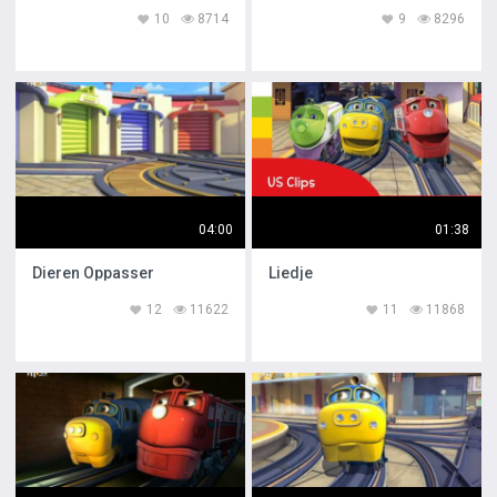
10
8714
9
8296
04:00
01:38
Dieren Oppasser
Liedje
12
11622
11
11868