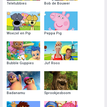
Teletubbies
Bob de Bouwer
Woezel en Pip
Peppa Pig
Bubble Guppies
Juf Roos
Badanamu
Sprookjesboom