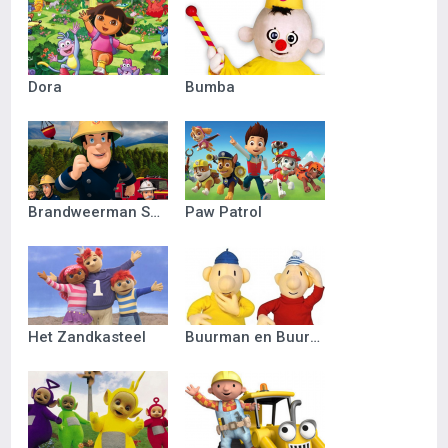
Dora
Bumba
Brandweerman Sam
Paw Patrol
Het Zandkasteel
Buurman en Buurman