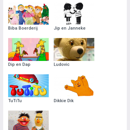
Biba Boerderij
Jip en Janneke
Dip en Dap
Ludovic
TuTiTu
Dikkie Dik