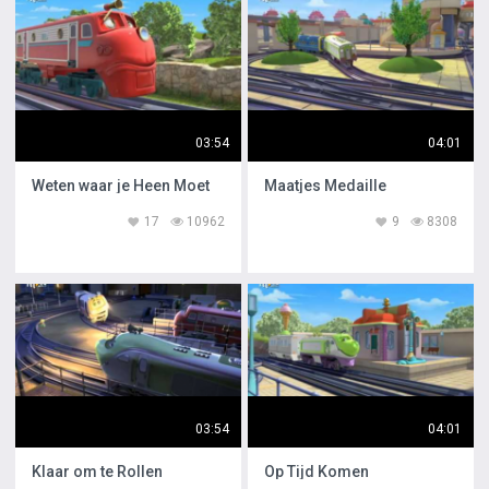
03:54
04:01
Weten waar je Heen Moet
Maatjes Medaille
17
10962
9
8308
03:54
04:01
Klaar om te Rollen
Op Tijd Komen