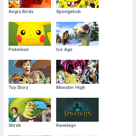
Angry Birds
Spongebob
Pokemon
Ice Age
Toy Story
Monster High
Shrek
Raveleijn