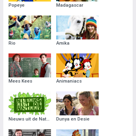
Popeye
Madagascar
Rio
Amika
Mees Kees
Animaniacs
Nieuws uit de Natuur
Dunya en Desie