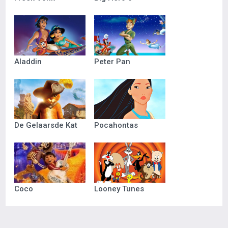
Aladdin
Peter Pan
De Gelaarsde Kat
Pocahontas
Coco
Looney Tunes