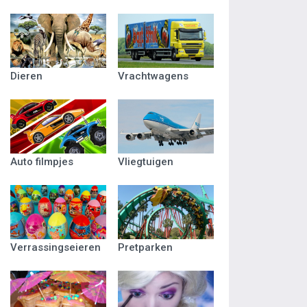
Dieren
Vrachtwagens
Auto filmpjes
Vliegtuigen
Verrassingseieren
Pretparken