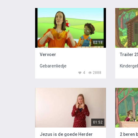
02:18
Vervoer
Trailer 2
Gebarenliedje
Kinderge
4
2888
01:52
Jezus is de goede Herder
2 beren 