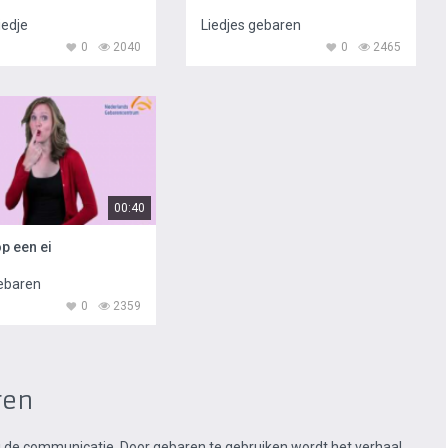
iedje
Liedjes gebaren
0
2040
0
2465
00:40
p een ei
gebaren
0
2359
ren
ij de communicatie. Door gebaren te gebruiken wordt het verhaal