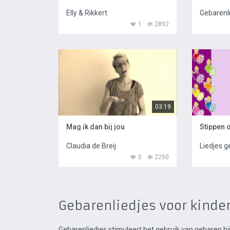
Elly & Rikkert
Gebarenl
1
2892
03:19
Mag ik dan bij jou
Stippen o
Claudia de Breij
Liedjes 
0
2250
Gebarenliedjes voor kinde
Gebarenliedjes stimuleert het gebruik van gebaren b