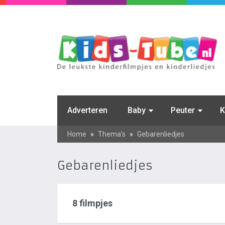
Adverteren
Baby
Peuter
K
Home
»
Thema's
»
Gebarenliedjes
Gebarenliedjes
8 filmpjes