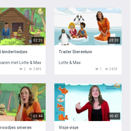
02:21
03:20
5 kinderliedjes
Trailer Dierentuin
baren met Lotte & Max
Lotte & Max
2
2489
1
2428
02:44
00:47
broodjes smeren
Visje visje