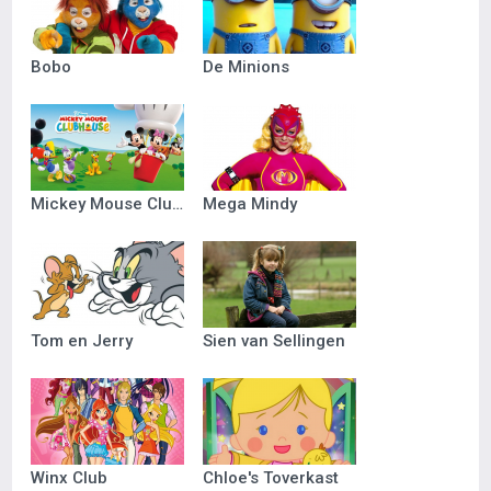
Bobo
De Minions
Mickey Mouse Clubhuis
Mega Mindy
Tom en Jerry
Sien van Sellingen
Winx Club
Chloe's Toverkast