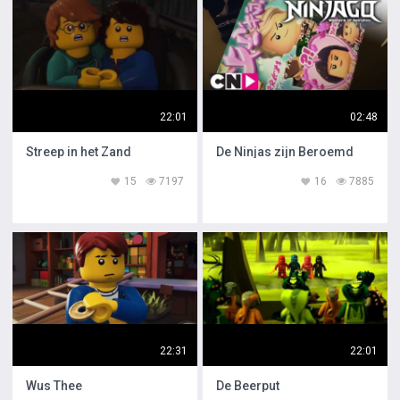
22:01
02:48
Streep in het Zand
De Ninjas zijn Beroemd
15
7197
16
7885
22:31
22:01
Wus Thee
De Beerput