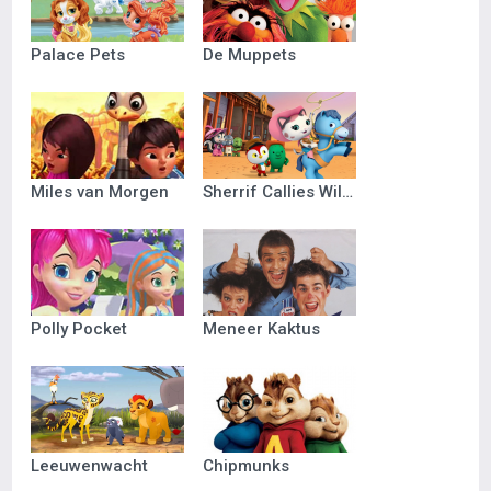
Palace Pets
De Muppets
Miles van Morgen
Sherrif Callies Wilde Westen
Polly Pocket
Meneer Kaktus
Leeuwenwacht
Chipmunks