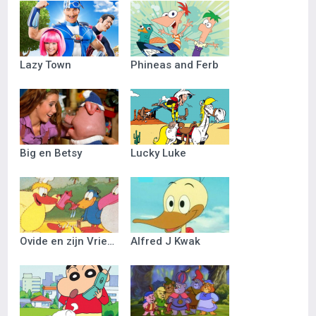
Lazy Town
Phineas and Ferb
Big en Betsy
Lucky Luke
Ovide en zijn Vriendjes
Alfred J Kwak