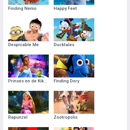
Finding Nemo
Happy Feet
Despicable Me
Ducktales
Prinses en de Kikker
Finding Dory
Rapunzel
Zootropolis