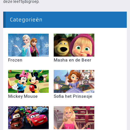
deze leeftijdsgroep.
Categorieën
Frozen
Masha en de Beer
Mickey Mouse
Sofia het Prinsesje