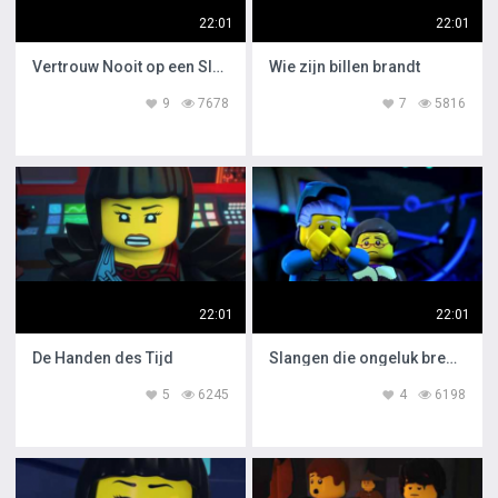
22:01
22:01
Vertrouw Nooit op een Slang
Wie zijn billen brandt
9
7678
7
5816
22:01
22:01
De Handen des Tijd
Slangen die ongeluk brengen
5
6245
4
6198