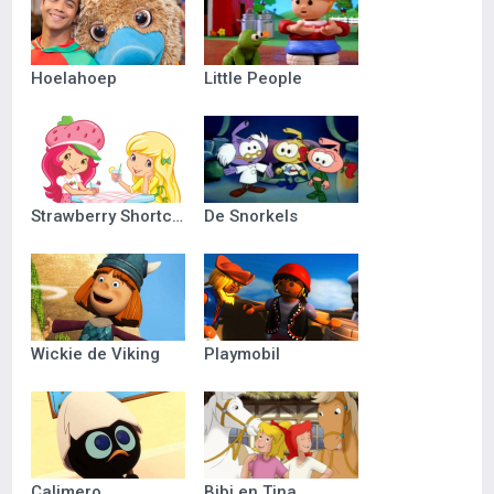
Hoelahoep
Little People
Strawberry Shortcake
De Snorkels
Wickie de Viking
Playmobil
Calimero
Bibi en Tina