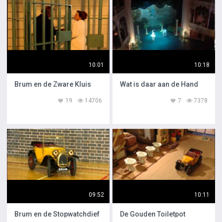
10:01
10:18
Brum en de Zware Kluis
Wat is daar aan de Hand
19
14706
7
7378
09:52
10:11
Brum en de Stopwatchdief
De Gouden Toiletpot