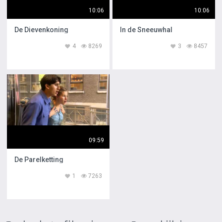
10:06
10:06
De Dievenkoning
In de Sneeuwhal
4
8269
3
8457
09:59
De Parelketting
1
7263