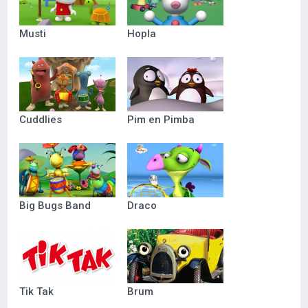
Musti
Hopla
Cuddlies
Pim en Pimba
Big Bugs Band
Draco
Tik Tak
Brum