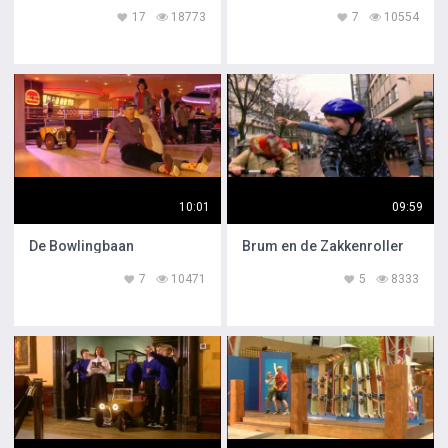
17
18773
7
10554
10:01
09:59
De Bowlingbaan
Brum en de Zakkenroller
7
10471
5
8333