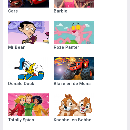
Cars
Barbie
Mr Bean
Roze Panter
Donald Duck
Blaze en de Monsterwielen
Totally Spies
Knabbel en Babbel