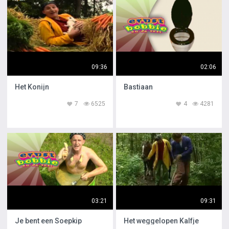
09:36
02:06
Het Konijn
Bastiaan
7
6525
4
4281
03:21
09:31
Je bent een Soepkip
Het weggelopen Kalfje