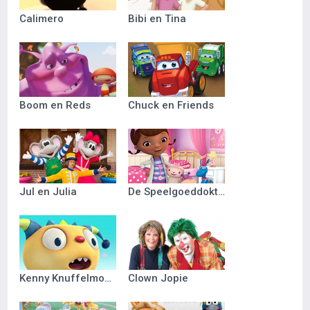
Calimero
Bibi en Tina
Boom en Reds
Chuck en Friends
Jul en Julia
De Speelgoeddokter
Kenny Knuffelmonster
Clown Jopie