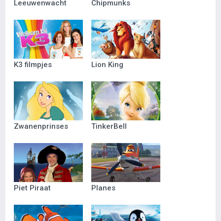
Leeuwenwacht
Chipmunks
K3 filmpjes
Lion King
Zwanenprinses
TinkerBell
Piet Piraat
Planes