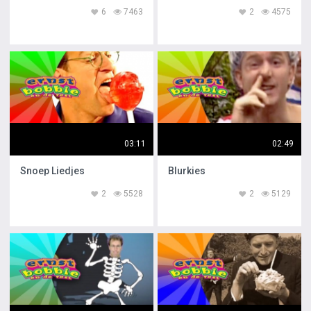
6
7463
2
4575
03:11
02:49
Snoep Liedjes
Blurkies
2
5528
2
5129