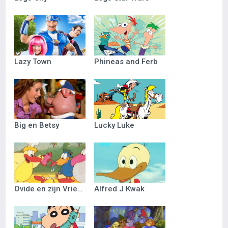
Lazy Town
Phineas and Ferb
Big en Betsy
Lucky Luke
Ovide en zijn Vriendjes
Alfred J Kwak