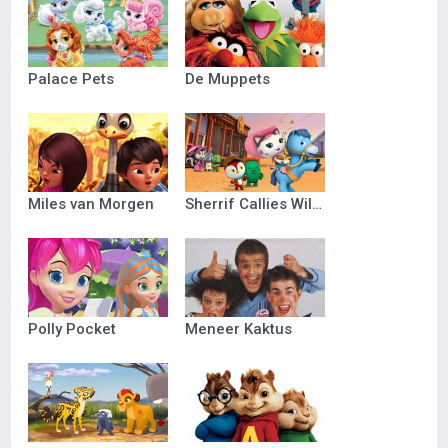
Palace Pets
De Muppets
Miles van Morgen
Sherrif Callies Wilde Westen
Polly Pocket
Meneer Kaktus