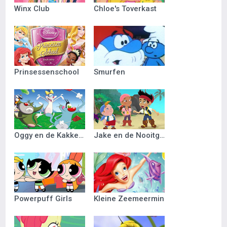
Winx Club
Chloe's Toverkast
Prinsessenschool
Smurfen
Oggy en de Kakkerlakken
Jake en de Nooitgedacht Piraten
Powerpuff Girls
Kleine Zeemeermin