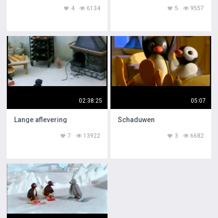
4
6134
5
9557
02:38:25
05:07
Lange aflevering
Schaduwen
7
13922
3
6682