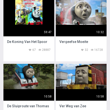
59:47
10:32
De Koning Van Het Spoor
Vergeefse Moeite
67
28887
32
16728
10:58
10:58
De Sluiproute van Thomas
Ver Weg van Zee