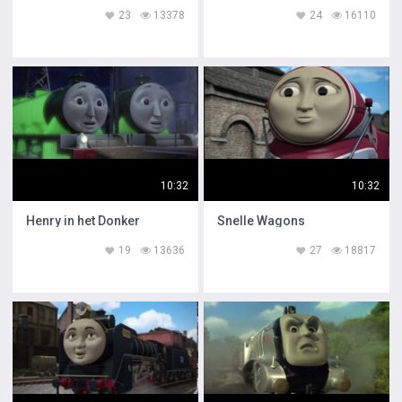
23
13378
24
16110
10:32
10:32
Henry in het Donker
Snelle Wagons
19
13636
27
18817