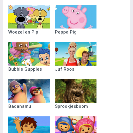
Woezel en Pip
Peppa Pig
Bubble Guppies
Juf Roos
Badanamu
Sprookjesboom