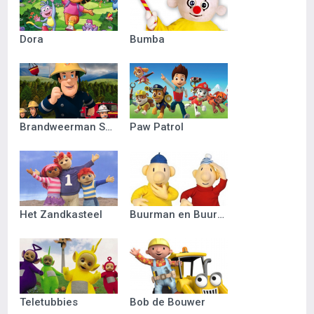
Dora
Bumba
Brandweerman Sam
Paw Patrol
Het Zandkasteel
Buurman en Buurman
Teletubbies
Bob de Bouwer