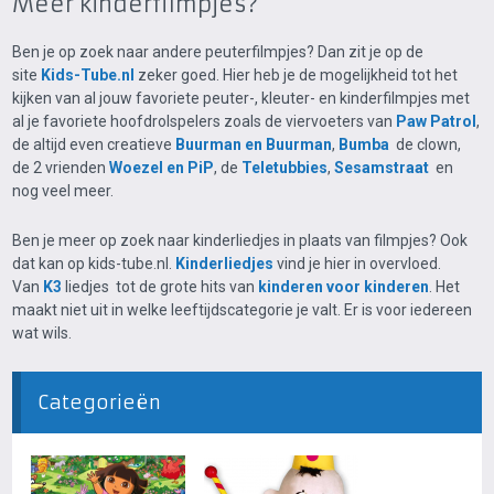
Meer kinderfilmpjes?
Ben je op zoek naar andere peuterfilmpjes? Dan zit je op de
site
Kids-Tube.nl
zeker goed. Hier heb je de mogelijkheid tot het
kijken van al jouw favoriete peuter-, kleuter- en kinderfilmpjes met
al je favoriete hoofdrolspelers zoals de viervoeters van
Paw Patrol
,
de altijd even creatieve
Buurman en Buurman
,
Bumba
de clown,
de 2 vrienden
Woezel en PiP
, de
Teletubbies
,
Sesamstraat
en
nog veel meer.
Ben je meer op zoek naar kinderliedjes in plaats van filmpjes? Ook
dat kan op kids-tube.nl.
Kinderliedjes
vind je hier in overvloed.
Van
K3
liedjes tot de grote hits van
kinderen voor kinderen
. Het
maakt niet uit in welke leeftijdscategorie je valt. Er is voor iedereen
wat wils.
Categorieën