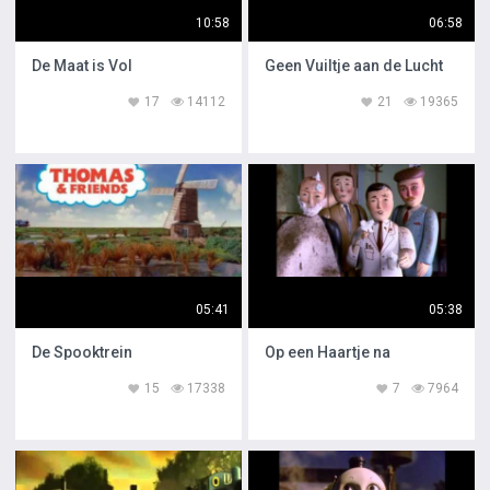
10:58
06:58
De Maat is Vol
Geen Vuiltje aan de Lucht
17
14112
21
19365
05:41
05:38
De Spooktrein
Op een Haartje na
15
17338
7
7964