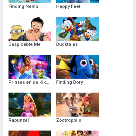
Finding Nemo
Happy Feet
Despicable Me
Ducktales
Prinses en de Kikker
Finding Dory
Rapunzel
Zootropolis