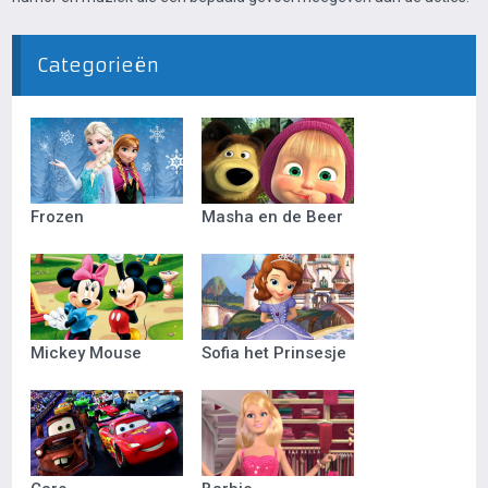
Categorieën
Frozen
Masha en de Beer
Mickey Mouse
Sofia het Prinsesje