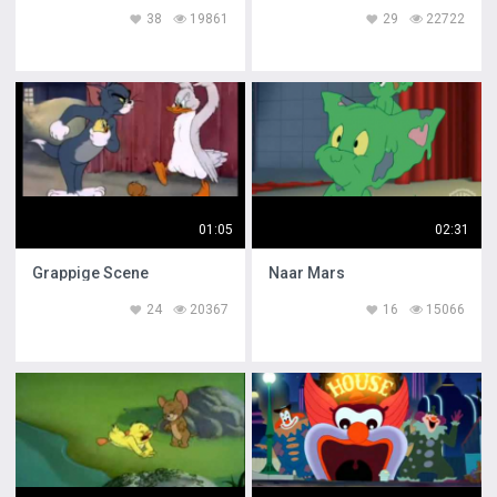
38
19861
29
22722
01:05
02:31
Grappige Scene
Naar Mars
24
20367
16
15066