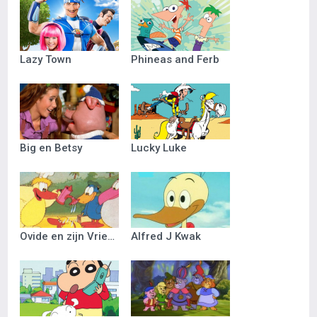
Lazy Town
Phineas and Ferb
Big en Betsy
Lucky Luke
Ovide en zijn Vriendjes
Alfred J Kwak