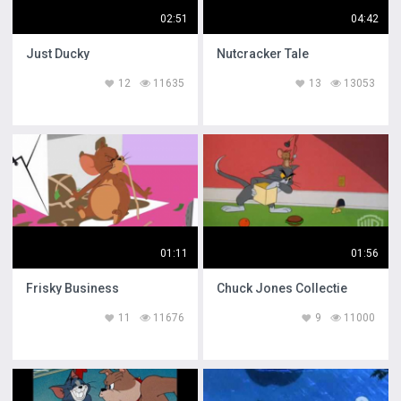
02:51
04:42
Just Ducky
Nutcracker Tale
12
11635
13
13053
01:11
01:56
Frisky Business
Chuck Jones Collectie
11
11676
9
11000