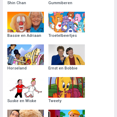
Shin Chan
Gummiberen
Bassie en Adriaan
Troetelbeertjes
Horseland
Ernst en Bobbie
Suske en Wiske
Tweety