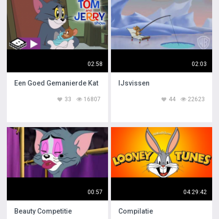
02:58
02:03
Een Goed Gemanierde Kat
IJsvissen
33
16807
44
22623
00:57
04:29:42
Beauty Competitie
Compilatie