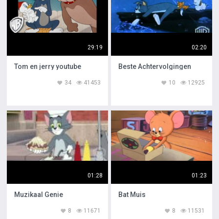
29:19
02:20
Tom en jerry youtube
Beste Achtervolgingen
34
41453
10
12925
01:28
01:23
Muzikaal Genie
Bat Muis
8
11671
8
11531