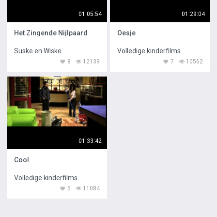
01:05:54
01:29:04
Het Zingende Nijlpaard
Oesje
Suske en Wiske
Volledige kinderfilms
8
12139
7
10562
01:33:42
Cool
Volledige kinderfilms
5
11084