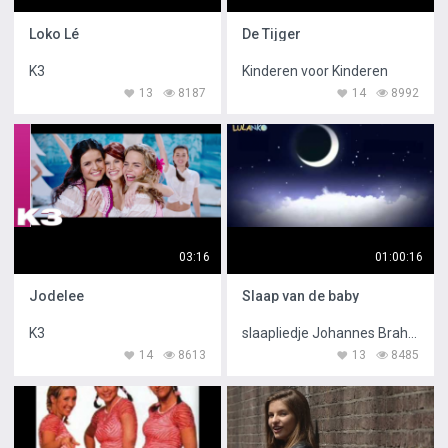
Loko Lé
De Tijger
K3
Kinderen voor Kinderen
13
8187
14
8992
03:16
01:00:16
Jodelee
Slaap van de baby
K3
slaapliedje Johannes Brahms
14
8613
13
8485