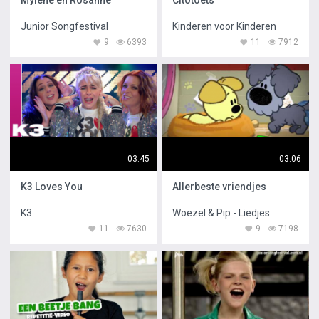
Mylène en Rosanne
Citotoets
Junior Songfestival
Kinderen voor Kinderen
9
6393
11
7912
03:45
03:06
K3 Loves You
Allerbeste vriendjes
K3
Woezel & Pip - Liedjes
11
7630
9
7198