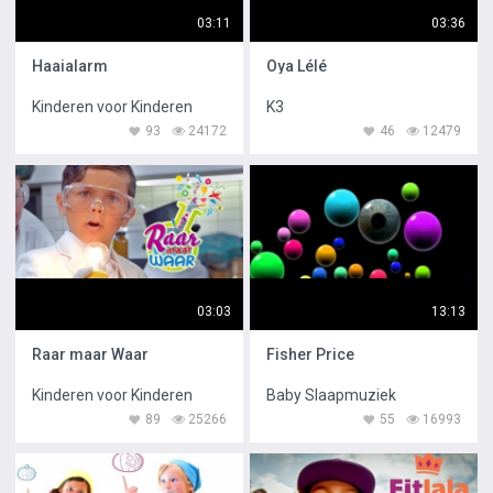
03:11
03:36
Haaialarm
Oya Lélé
Kinderen voor Kinderen
K3
93
24172
46
12479
03:03
13:13
Raar maar Waar
Fisher Price
Kinderen voor Kinderen
Baby Slaapmuziek
89
25266
55
16993