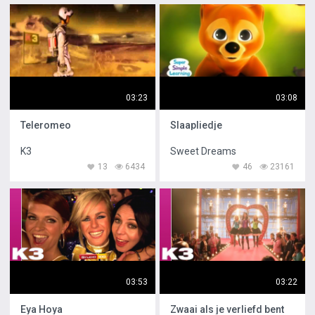
03:23
03:08
Teleromeo
Slaapliedje
K3
Sweet Dreams
13
6434
46
23161
03:53
03:22
Eya Hoya
Zwaai als je verliefd bent