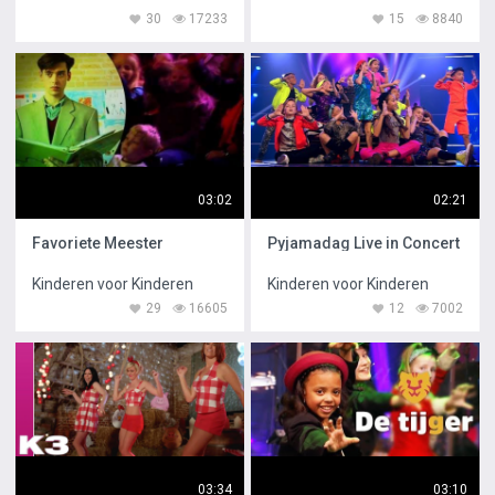
30
17233
15
8840
03:02
02:21
Favoriete Meester
Pyjamadag Live in Concert
Kinderen voor Kinderen
Kinderen voor Kinderen
29
16605
12
7002
03:34
03:10