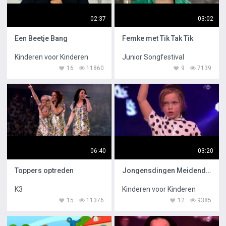
02:37
03:02
Een Beetje Bang
Femke met Tik Tak Tik
Kinderen voor Kinderen
Junior Songfestival
16
11860
9
7139
06:40
03:20
Toppers optreden
Jongensdingen Meidendingen
K3
Kinderen voor Kinderen
15
11376
12
9385