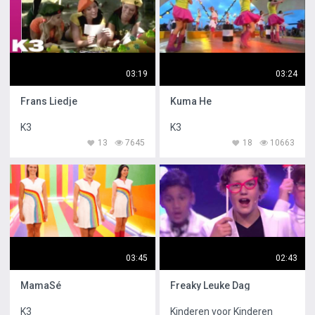
03:19
03:24
Frans Liedje
Kuma He
K3
K3
13
7645
18
10663
03:45
02:43
MamaSé
Freaky Leuke Dag
K3
Kinderen voor Kinderen