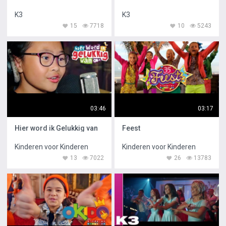
K3
K3
15
7718
10
5243
03:46
03:17
Hier word ik Gelukkig van
Feest
Kinderen voor Kinderen
Kinderen voor Kinderen
13
7022
26
13783