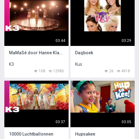
03:44
03:29
MaMaSé door Hanne Klaasje en Marthe
Dagboek
K3
Kus
108
12985
26
4918
03:37
03:05
10000 Luchtballonnen
Hupsakee