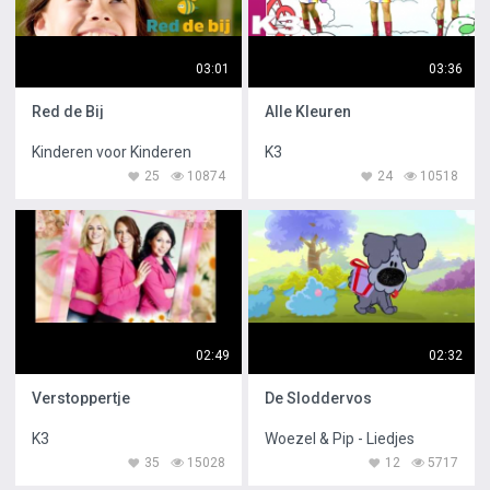
03:01
03:36
Red de Bij
Alle Kleuren
Kinderen voor Kinderen
K3
25
10874
24
10518
02:49
02:32
Verstoppertje
De Sloddervos
K3
Woezel & Pip - Liedjes
35
15028
12
5717