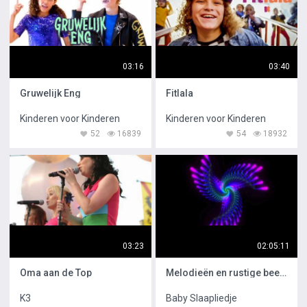
03:16
03:40
Gruwelijk Eng
Fitlala
Kinderen voor Kinderen
Kinderen voor Kinderen
52
16839
54
18932
03:23
02:05:11
Oma aan de Top
Melodieën en rustige beelden
K3
Baby Slaapliedje