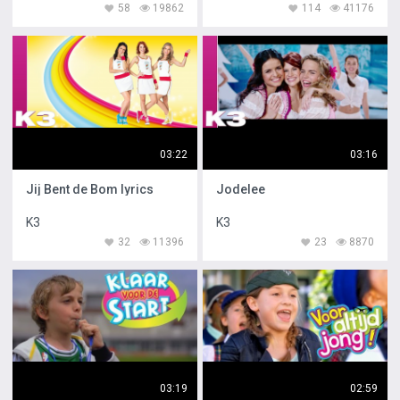
58
19862
114
41176
03:22
03:16
Jij Bent de Bom lyrics
Jodelee
K3
K3
32
11396
23
8870
03:19
02:59