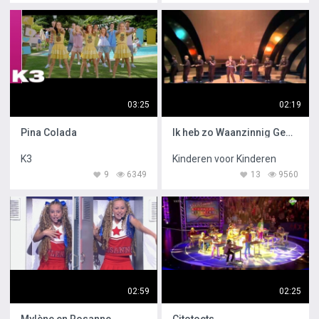
03:25
02:19
Pina Colada
Ik heb zo Waanzinnig Gedroomd
K3
Kinderen voor Kinderen
9
6349
13
9560
02:59
02:25