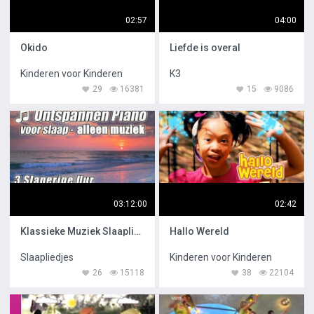
02:57
04:00
Okido
Liefde is overal
Kinderen voor Kinderen
K3
29
16381
15
9086
03:12:00
02:42
Klassieke Muziek Slaapliedjes
Hallo Wereld
Slaapliedjes
Kinderen voor Kinderen
26
15118
38
22104