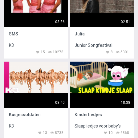
03:36
02:51
SMS
Julia
K3
Junior Songfestival
15
10278
8
5301
03:40
18:38
Kusjessoldaten
Kinderliedjes
K3
Slaapliedjes voor baby's
13
8738
10
6868