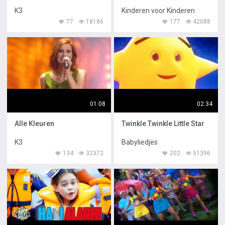
K3
Kinderen voor Kinderen
77
18186
177
42088
01:08
02:34
Alle Kleuren
Twinkle Twinkle Little Star
K3
Babyliedjes
134
32372
202
51396