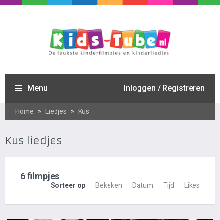
Menu
Inloggen / Registreren
Home
»
Liedjes
»
Kus
Kus liedjes
6 filmpjes
Sorteer op
Bekeken
Datum
Tijd
Likes