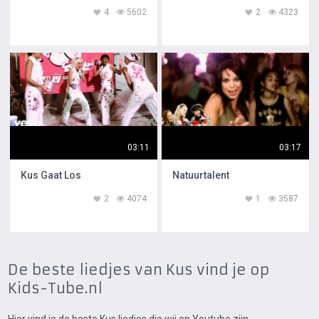
4
5602
2
4323
03:11
03:17
Kus Gaat Los
Natuurtalent
2
4074
1
3587
De beste liedjes van Kus vind je op
Kids-Tube.nl