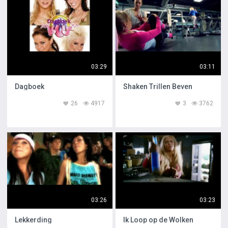
03:29
03:11
Dagboek
Shaken Trillen Beven
26
4917
3
3762
03:26
03:23
Lekkerding
Ik Loop op de Wolken