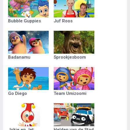
Bubble Guppies
Juf Roos
Badanamu
Sprookjesboom
Go Diego
Team Umizoomi
Jokie en Jet
Helden van de Stad