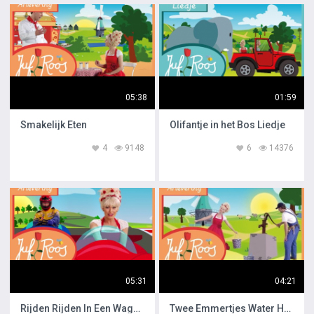
05:38
01:59
Smakelijk Eten
Olifantje in het Bos Liedje
4
9148
6
14376
05:31
04:21
Rijden Rijden In Een Wagentje
Twee Emmertjes Water Halen