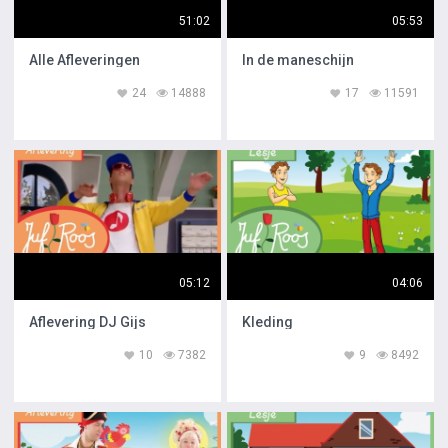
51:02
05:53
Alle Afleveringen
In de maneschijn
24
14888
17
11591
05:12
04:06
Aflevering DJ Gijs
Kleding
10
7382
9
8492