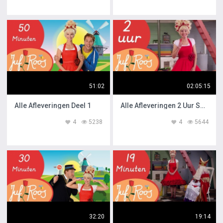
51:02
02:05:15
Alle Afleveringen Deel 1
Alle Afleveringen 2 Uur Special
4
5238
4
5644
32:20
19:14