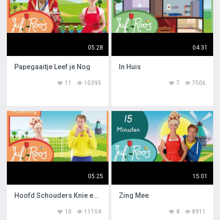
05:28
04:31
Papegaaitje Leef je Nog
In Huis
11
10395
7
7506
05:25
15:01
Hoofd Schouders Knie en Teen
Zing Mee
10
11104
8
8911