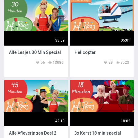
33:59
05:01
Alle Lesjes 30 Min Special
Helicopter
56
13086
29
9523
42:19
18:02
Alle Afleveringen Deel 2
3x Kerst 18 min special