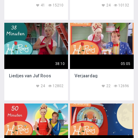
41
15210
24
10132
38:10
05:05
Liedjes van Juf Roos
Verjaardag
24
12802
22
12696