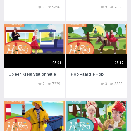
2
5426
3
7656
05:01
05:17
Op een Klein Stationnetje
Hop Paardje Hop
2
7229
3
8833