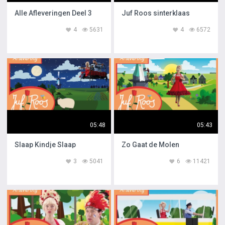
Alle Afleveringen Deel 3
Juf Roos sinterklaas
4
5631
4
6572
05:48
05:43
Slaap Kindje Slaap
Zo Gaat de Molen
3
5041
6
11421