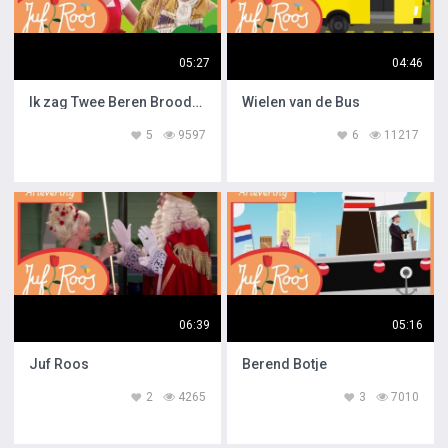
05:27
04:46
Ik zag Twee Beren Broodjes Smeren
Wielen van de Bus
5
9597
6
11217
06:39
05:16
Juf Roos
Berend Botje
2
4265
3
7010