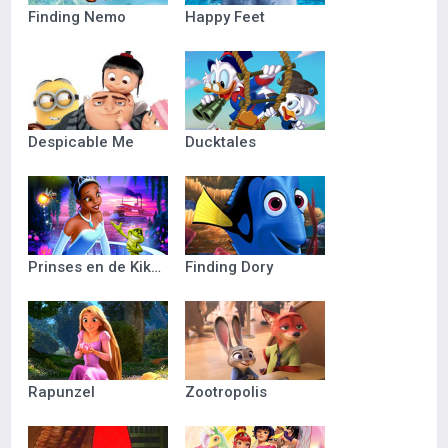
Finding Nemo
Happy Feet
Despicable Me
Ducktales
Prinses en de Kikker
Finding Dory
Rapunzel
Zootropolis