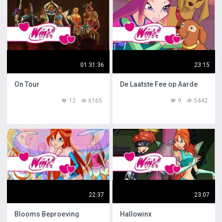
01:31:36
23:15
On Tour
De Laatste Fee op Aarde
12
6165
9
5442
22:37
23:07
Blooms Beproeving
Hallowinx