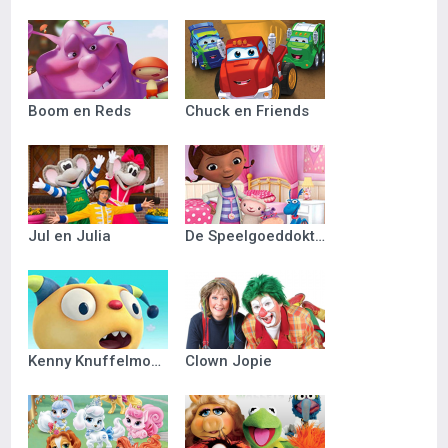
Boom en Reds
Chuck en Friends
Jul en Julia
De Speelgoeddokter
Kenny Knuffelmonster
Clown Jopie