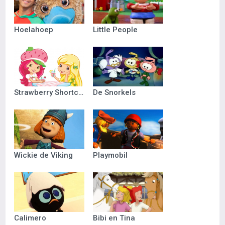
Hoelahoep
Little People
Strawberry Shortcake
De Snorkels
Wickie de Viking
Playmobil
Calimero
Bibi en Tina