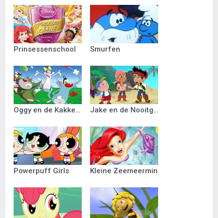
Prinsessenschool
Smurfen
Oggy en de Kakkerlakken
Jake en de Nooitgedacht Piraten
Powerpuff Girls
Kleine Zeemeermin