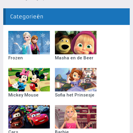
Categorieën
Frozen
Masha en de Beer
Mickey Mouse
Sofia het Prinsesje
Cars
Barbie