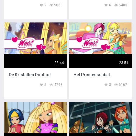
9
5868
6
5403
23:44
23:51
De Kristallen Doolhof
Het Prinsessenbal
5
4793
3
6167