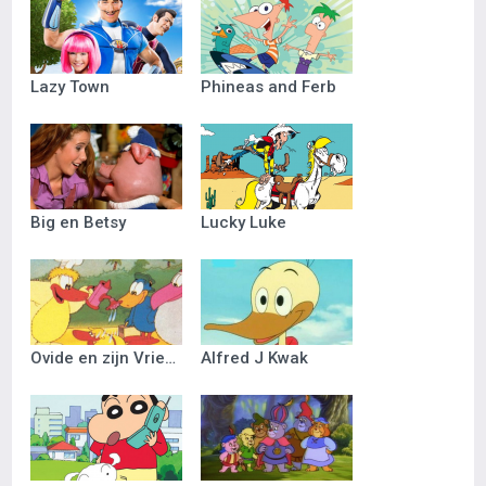
Lazy Town
Phineas and Ferb
Big en Betsy
Lucky Luke
Ovide en zijn Vriendjes
Alfred J Kwak