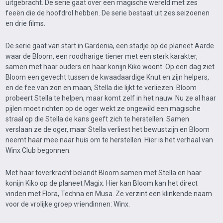
uitgebracht. De serie gaat over een magische wereld met zes
feeën die de hoofdrol hebben. De serie bestaat uit zes seizoenen
en drie films.
De serie gaat van start in Gardenia, een stadje op de planeet Aarde
waar de Bloom, een roodharige tiener met een sterk karakter,
samen met haar ouders en haar konijn Kiko woont. Op een dag ziet
Bloom een gevecht tussen de kwaadaardige Knut en zijn helpers,
en de fee van zon en maan, Stella die lijkt te verliezen. Bloom
probeert Stella te helpen, maar komt zelf in het nauw. Nu ze al haar
pijlen moet richten op de oger wekt ze ongewild een magische
straal op die Stella de kans geeft zich te herstellen. Samen
verslaan ze de oger, maar Stella verliest het bewustzijn en Bloom
neemt haar mee naar huis om te herstellen. Hier is het verhaal van
Winx Club begonnen.
Met haar toverkracht belandt Bloom samen met Stella en haar
konijn Kiko op de planeet Magix. Hier kan Bloom kan het direct
vinden met Flora, Techna en Musa. Ze verzint een klinkende naam
voor de vrolijke groep vriendinnen: Winx.