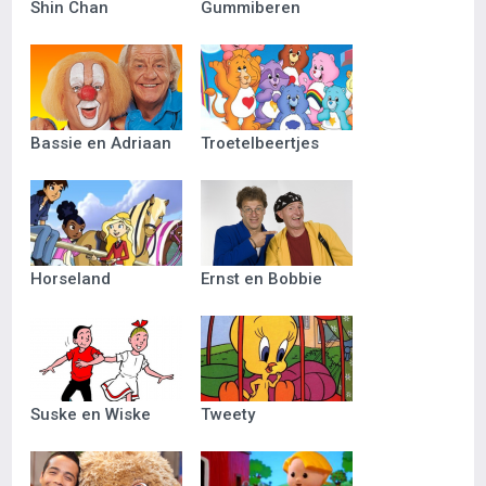
Shin Chan
Gummiberen
Bassie en Adriaan
Troetelbeertjes
Horseland
Ernst en Bobbie
Suske en Wiske
Tweety