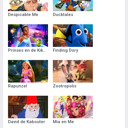
Despicable Me
Ducktales
Prinses en de Kikker
Finding Dory
Rapunzel
Zootropolis
David de Kabouter
Mia en Me