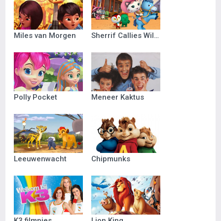
Miles van Morgen
Sherrif Callies Wilde Westen
Polly Pocket
Meneer Kaktus
Leeuwenwacht
Chipmunks
K3 filmpjes
Lion King