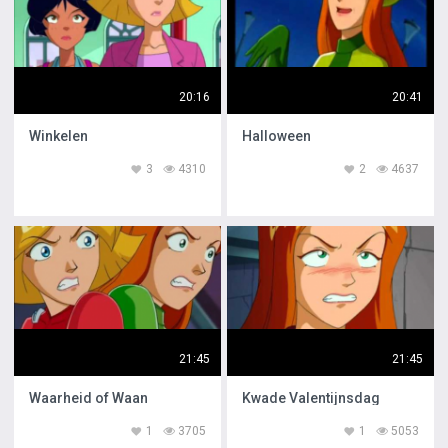
20:16
20:41
Winkelen
Halloween
3
4310
2
4637
21:45
21:45
Waarheid of Waan
Kwade Valentijnsdag
1
3705
1
5053