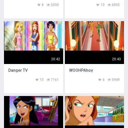
8
5090
10
6805
20:42
20:43
Danger TV
WOOHPAhoy
10
7161
6
5949