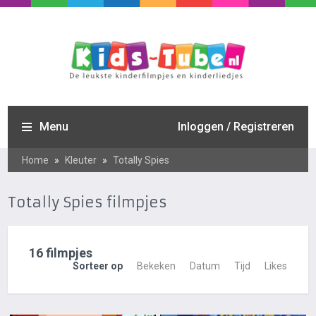
Menu
Inloggen / Registreren
Home
»
Kleuter
»
Totally Spies
Totally Spies filmpjes
16 filmpjes
Sorteer op
Bekeken
Datum
Tijd
Likes