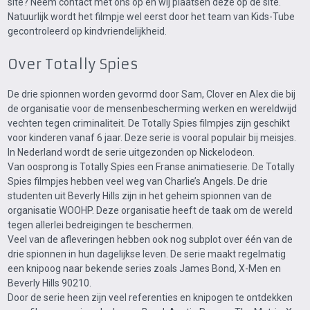
site? Neem contact met ons op en wij plaatsen deze op de site.
Natuurlijk wordt het filmpje wel eerst door het team van Kids-Tube
gecontroleerd op kindvriendelijkheid.
Over Totally Spies
De drie spionnen worden gevormd door Sam, Clover en Alex die bij
de organisatie voor de mensenbescherming werken en wereldwijd
vechten tegen criminaliteit. De Totally Spies filmpjes zijn geschikt
voor kinderen vanaf 6 jaar. Deze serie is vooral populair bij meisjes.
In Nederland wordt de serie uitgezonden op Nickelodeon.
Van oosprong is Totally Spies een Franse animatieserie. De Totally
Spies filmpjes hebben veel weg van Charlie’s Angels. De drie
studenten uit Beverly Hills zijn in het geheim spionnen van de
organisatie WOOHP. Deze organisatie heeft de taak om de wereld
tegen allerlei bedreigingen te beschermen.
Veel van de afleveringen hebben ook nog subplot over één van de
drie spionnen in hun dagelijkse leven. De serie maakt regelmatig
een knipoog naar bekende series zoals James Bond, X-Men en
Beverly Hills 90210.
Door de serie heen zijn veel referenties en knipogen te ontdekken