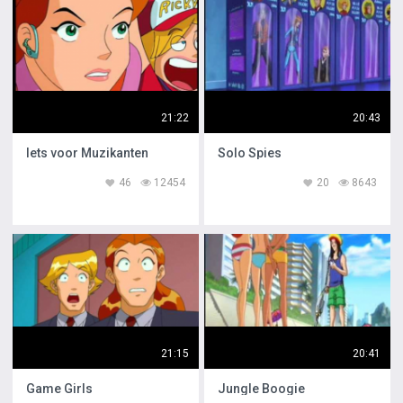
21:22
20:43
Iets voor Muzikanten
Solo Spies
46
12454
20
8643
21:15
20:41
Game Girls
Jungle Boogie