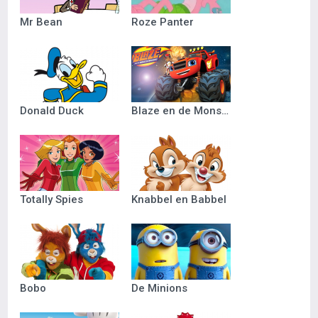
Mr Bean
Roze Panter
Donald Duck
Blaze en de Monsterwielen
Totally Spies
Knabbel en Babbel
Bobo
De Minions