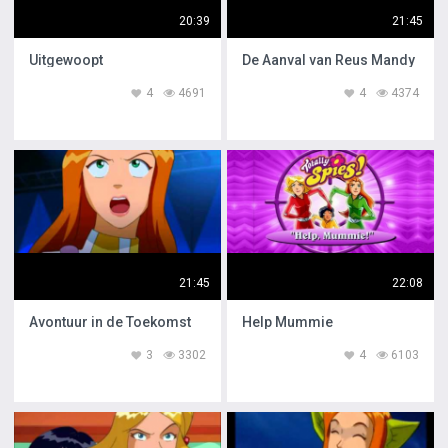
20:39
21:45
Uitgewoopt
De Aanval van Reus Mandy
4
4691
4
4374
21:45
22:08
Avontuur in de Toekomst
Help Mummie
3
3302
4
6103