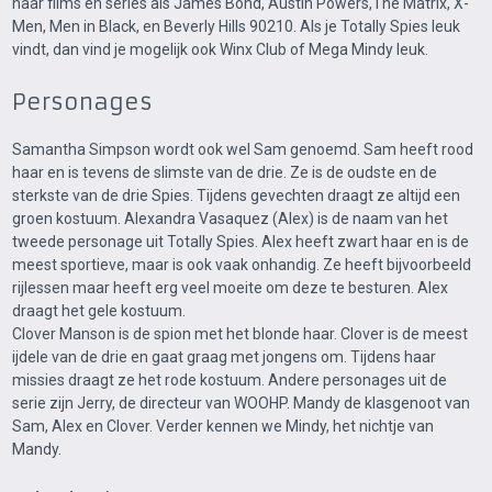
naar films en series als James Bond, Austin Powers,The Matrix, X-
Men, Men in Black, en Beverly Hills 90210. Als je Totally Spies leuk
vindt, dan vind je mogelijk ook Winx Club of Mega Mindy leuk.
Personages
Samantha Simpson wordt ook wel Sam genoemd. Sam heeft rood
haar en is tevens de slimste van de drie. Ze is de oudste en de
sterkste van de drie Spies. Tijdens gevechten draagt ze altijd een
groen kostuum. Alexandra Vasaquez (Alex) is de naam van het
tweede personage uit Totally Spies. Alex heeft zwart haar en is de
meest sportieve, maar is ook vaak onhandig. Ze heeft bijvoorbeeld
rijlessen maar heeft erg veel moeite om deze te besturen. Alex
draagt het gele kostuum.
Clover Manson is de spion met het blonde haar. Clover is de meest
ijdele van de drie en gaat graag met jongens om. Tijdens haar
missies draagt ze het rode kostuum. Andere personages uit de
serie zijn Jerry, de directeur van WOOHP. Mandy de klasgenoot van
Sam, Alex en Clover. Verder kennen we Mindy, het nichtje van
Mandy.