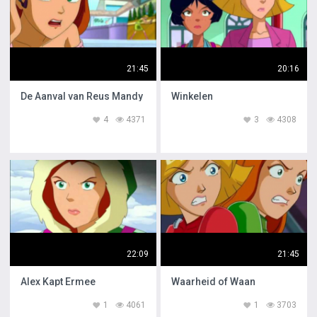
21:45
20:16
De Aanval van Reus Mandy
Winkelen
4
4371
3
4308
22:09
21:45
Alex Kapt Ermee
Waarheid of Waan
1
4061
1
3703