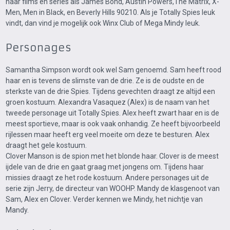
naar films en series als James Bond, Austin Powers,The Matrix, X-
Men, Men in Black, en Beverly Hills 90210. Als je Totally Spies leuk
vindt, dan vind je mogelijk ook Winx Club of Mega Mindy leuk.
Personages
Samantha Simpson wordt ook wel Sam genoemd. Sam heeft rood
haar en is tevens de slimste van de drie. Ze is de oudste en de
sterkste van de drie Spies. Tijdens gevechten draagt ze altijd een
groen kostuum. Alexandra Vasaquez (Alex) is de naam van het
tweede personage uit Totally Spies. Alex heeft zwart haar en is de
meest sportieve, maar is ook vaak onhandig. Ze heeft bijvoorbeeld
rijlessen maar heeft erg veel moeite om deze te besturen. Alex
draagt het gele kostuum.
Clover Manson is de spion met het blonde haar. Clover is de meest
ijdele van de drie en gaat graag met jongens om. Tijdens haar
missies draagt ze het rode kostuum. Andere personages uit de
serie zijn Jerry, de directeur van WOOHP. Mandy de klasgenoot van
Sam, Alex en Clover. Verder kennen we Mindy, het nichtje van
Mandy.