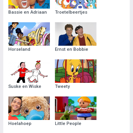
Bassie en Adriaan
Troetelbeertjes
Horseland
Ernst en Bobbie
Suske en Wiske
Tweety
Hoelahoep
Little People