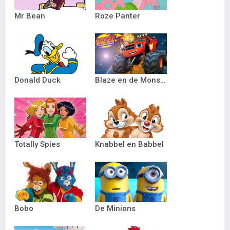
Mr Bean
Roze Panter
Donald Duck
Blaze en de Monsterwielen
Totally Spies
Knabbel en Babbel
Bobo
De Minions