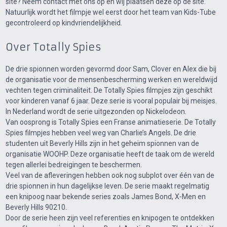
site? Neem contact met ons op en wij plaatsen deze op de site.
Natuurlijk wordt het filmpje wel eerst door het team van Kids-Tube
gecontroleerd op kindvriendelijkheid.
Over Totally Spies
De drie spionnen worden gevormd door Sam, Clover en Alex die bij
de organisatie voor de mensenbescherming werken en wereldwijd
vechten tegen criminaliteit. De Totally Spies filmpjes zijn geschikt
voor kinderen vanaf 6 jaar. Deze serie is vooral populair bij meisjes.
In Nederland wordt de serie uitgezonden op Nickelodeon.
Van oosprong is Totally Spies een Franse animatieserie. De Totally
Spies filmpjes hebben veel weg van Charlie’s Angels. De drie
studenten uit Beverly Hills zijn in het geheim spionnen van de
organisatie WOOHP. Deze organisatie heeft de taak om de wereld
tegen allerlei bedreigingen te beschermen.
Veel van de afleveringen hebben ook nog subplot over één van de
drie spionnen in hun dagelijkse leven. De serie maakt regelmatig
een knipoog naar bekende series zoals James Bond, X-Men en
Beverly Hills 90210.
Door de serie heen zijn veel referenties en knipogen te ontdekken