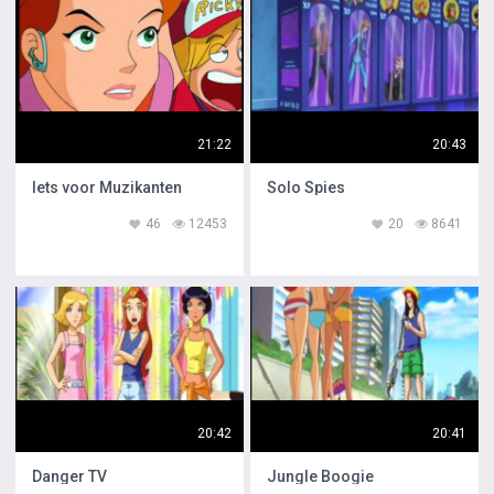
21:22
20:43
Iets voor Muzikanten
Solo Spies
46
12453
20
8641
20:42
20:41
Danger TV
Jungle Boogie