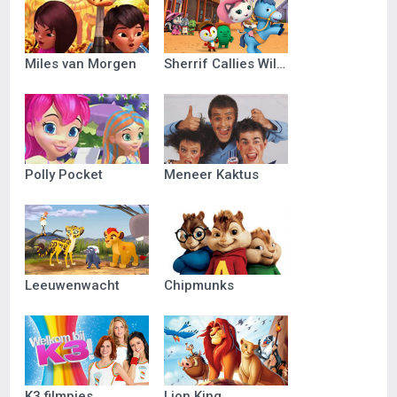
Miles van Morgen
Sherrif Callies Wilde Westen
Polly Pocket
Meneer Kaktus
Leeuwenwacht
Chipmunks
K3 filmpjes
Lion King