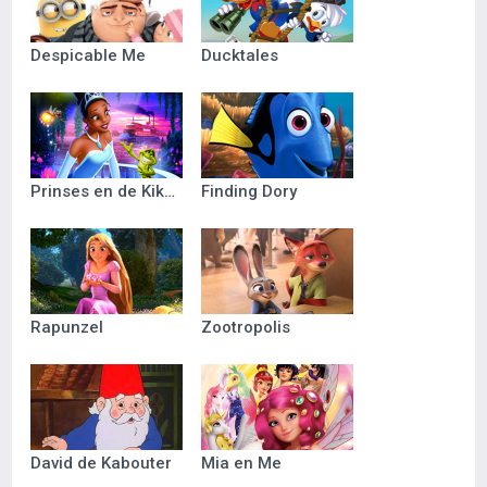
Despicable Me
Ducktales
Prinses en de Kikker
Finding Dory
Rapunzel
Zootropolis
David de Kabouter
Mia en Me