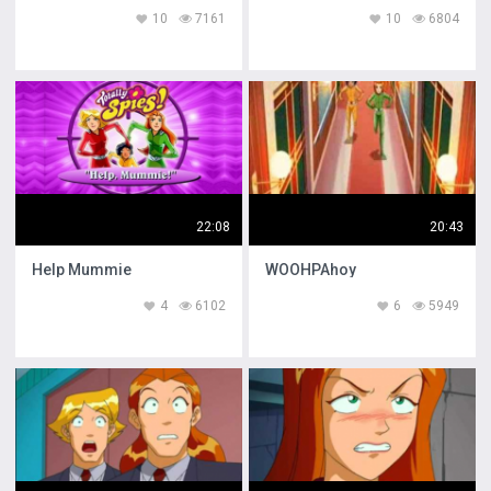
10
7161
10
6804
22:08
20:43
Help Mummie
WOOHPAhoy
4
6102
6
5949