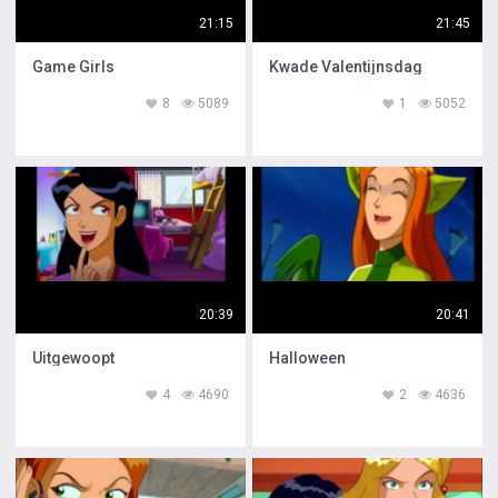
21:15
21:45
Game Girls
Kwade Valentijnsdag
8
5089
1
5052
20:39
20:41
Uitgewoopt
Halloween
4
4690
2
4636