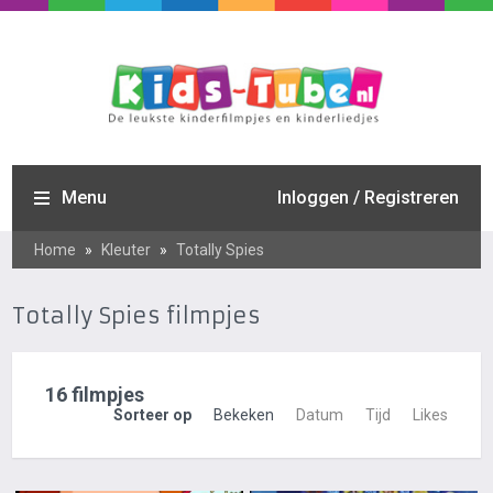
Menu
Inloggen / Registreren
Home
»
Kleuter
»
Totally Spies
Totally Spies filmpjes
16 filmpjes
Sorteer op
Bekeken
Datum
Tijd
Likes