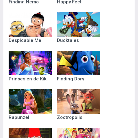
Finding Nemo
Happy Feet
Despicable Me
Ducktales
Prinses en de Kikker
Finding Dory
Rapunzel
Zootropolis