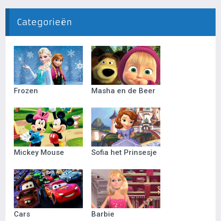
Categorieën
Frozen
Masha en de Beer
Mickey Mouse
Sofia het Prinsesje
Cars
Barbie