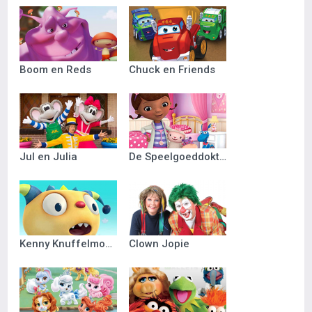
Boom en Reds
Chuck en Friends
Jul en Julia
De Speelgoeddokter
Kenny Knuffelmonster
Clown Jopie