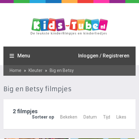
Menu
Inloggen / Registreren
Home
»
Kleuter
»
Big en Betsy
Big en Betsy filmpjes
2 filmpjes
Sorteer op
Bekeken
Datum
Tijd
Likes