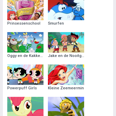
Prinsessenschool
Smurfen
Oggy en de Kakkerlakken
Jake en de Nooitgedacht Piraten
Powerpuff Girls
Kleine Zeemeermin