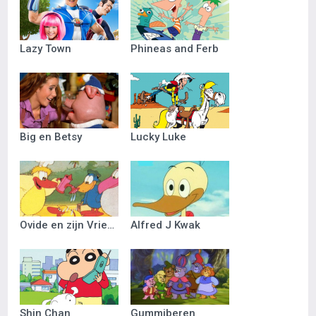
Lazy Town
Phineas and Ferb
Big en Betsy
Lucky Luke
Ovide en zijn Vriendjes
Alfred J Kwak
Shin Chan
Gummiberen