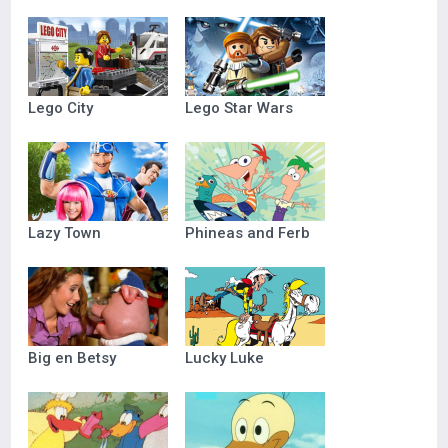
Lego City
Lego Star Wars
Lazy Town
Phineas and Ferb
Big en Betsy
Lucky Luke