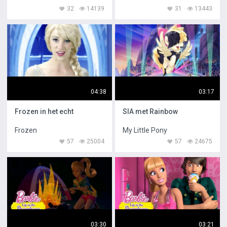
32
14139
31
13443
04:38
03:17
Frozen in het echt
SIA met Rainbow
Frozen
My Little Pony
57
25004
57
24675
03:30
03:21