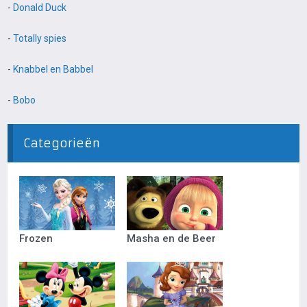
-
Donald Duck
-
Totally spies
-
Knabbel en Babbel
-
Bobo
Categorieën
Frozen
Masha en de Beer