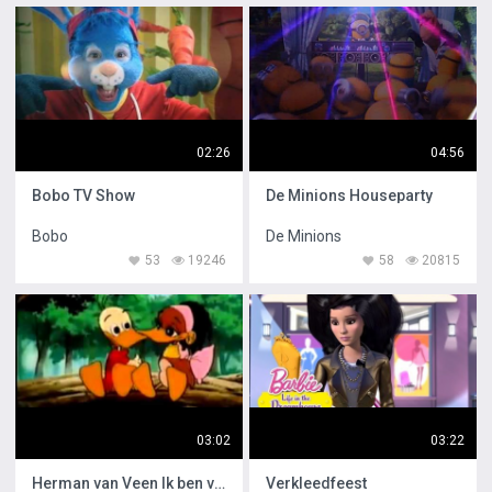
02:26
04:56
Bobo TV Show
De Minions Houseparty
Bobo
De Minions
53
19246
58
20815
03:02
03:22
Herman van Veen Ik ben vandaag zo vrolijk
Verkleedfeest