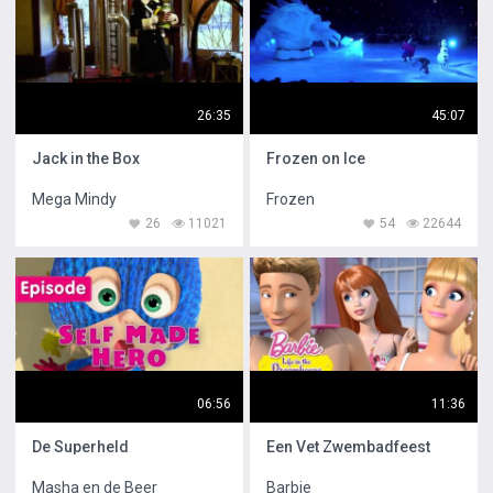
26:35
45:07
Jack in the Box
Frozen on Ice
Mega Mindy
Frozen
26
11021
54
22644
06:56
11:36
De Superheld
Een Vet Zwembadfeest
Masha en de Beer
Barbie