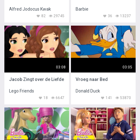
Alfred Jodocus Kwak
Barbie
82
29745
36
13237
03:08
03:05
Jacob Zingt over de Liefde
Vroeg naar Bed
Lego Friends
Donald Duck
18
6647
141
53870