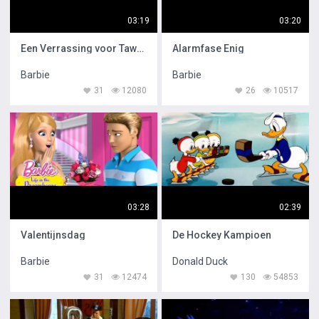
03:19
03:20
Een Verrassing voor Tawny
Alarmfase Enig
Barbie
Barbie
31
12080
26
10517
03:28
02:39
Valentijnsdag
De Hockey Kampioen
Barbie
Donald Duck
31
12474
130
54853