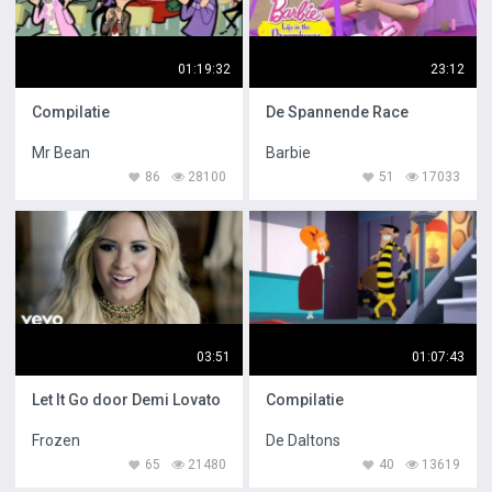
01:19:32
23:12
Compilatie
De Spannende Race
Mr Bean
Barbie
86
28100
51
17033
03:51
01:07:43
Let It Go door Demi Lovato
Compilatie
Frozen
De Daltons
65
21480
40
13619