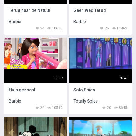
Terug naar de Natuur
Geen Weg Terug
Barbie
Barbie
24
10658
26
11462
03:36
20:43
Hulp gezocht
Solo Spies
Barbie
Totally Spies
24
10590
20
8645