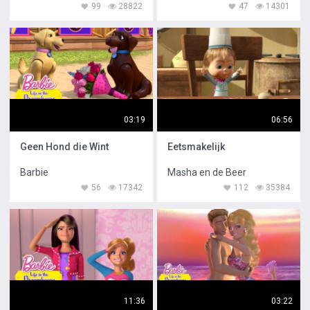
99
28822
47
14301
03:19
06:56
Geen Hond die Wint
Eetsmakelijk
Barbie
Masha en de Beer
56
17342
112
35384
11:36
03:22