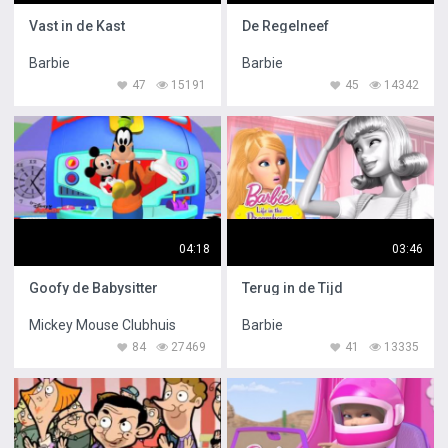
Vast in de Kast
De Regelneef
Barbie
Barbie
47
15191
45
14342
04:18
03:46
Goofy de Babysitter
Terug in de Tijd
Mickey Mouse Clubhuis
Barbie
84
27469
41
13335