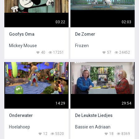
03:22
02:03
Goofys Oma
De Zomer
Mickey Mouse
Frozen
40
17251
57
24452
14:29
29:54
Onderwater
De Leukste Liedjes
Hoelahoep
Bassie en Adriaan
12
5520
18
8369