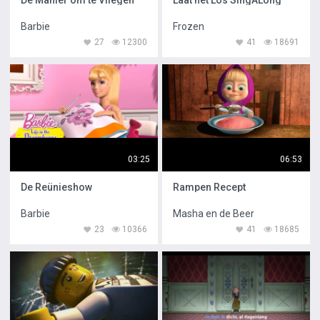
De Manier om te Vliegen
Laat het Los SingALong
Barbie
Frozen
27
12300
41
18691
03:25
06:53
De Reünieshow
Rampen Recept
Barbie
Masha en de Beer
23
10366
41
18685