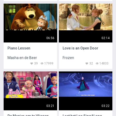
06:56
02:14
Piano Lessen
Love is an Open Door
Masha en de Beer
Frozen
39
17999
32
14833
03:21
03:22