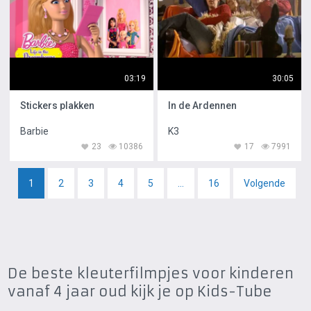
03:19
30:05
Stickers plakken
In de Ardennen
Barbie
K3
23
10386
17
7991
1
2
3
4
5
...
16
Volgende
De beste kleuterfilmpjes voor kinderen
vanaf 4 jaar oud kijk je op Kids-Tube