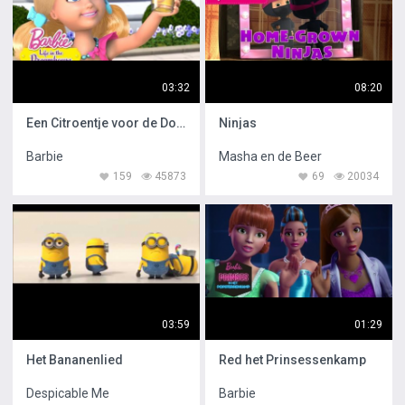
03:32
08:20
Een Citroentje voor de Dorst
Ninjas
Barbie
Masha en de Beer
159
45873
69
20034
03:59
01:29
Het Bananenlied
Red het Prinsessenkamp
Despicable Me
Barbie