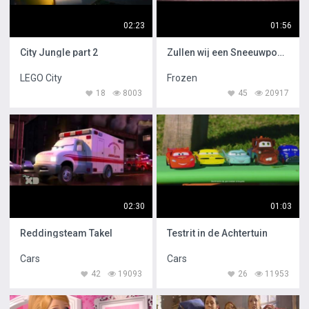
02:23
01:56
City Jungle part 2
Zullen wij een Sneeuwpop Maken
LEGO City
Frozen
18
8003
45
20917
02:30
01:03
Reddingsteam Takel
Testrit in de Achtertuin
Cars
Cars
42
19093
26
11953