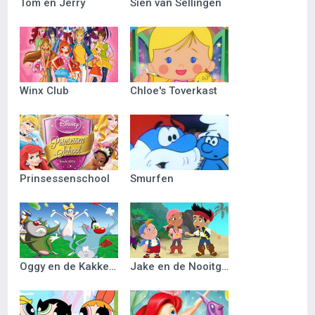
Tom en Jerry
Sien van Sellingen
Winx Club
Chloe's Toverkast
Prinsessenschool
Smurfen
Oggy en de Kakkerlakken
Jake en de Nooitgedacht Piraten