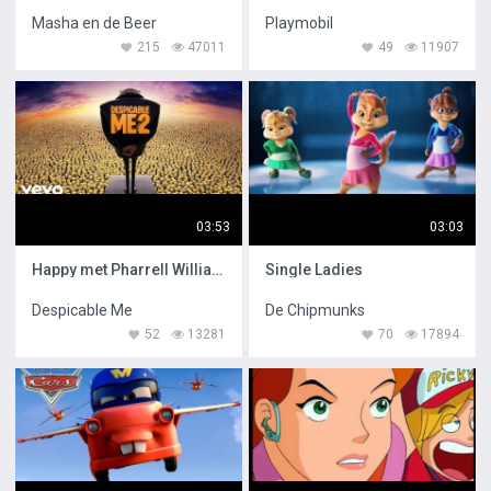
Masha en de Beer
Playmobil
215
47011
49
11907
03:53
03:03
Happy met Pharrell Williams
Single Ladies
Despicable Me
De Chipmunks
52
13281
70
17894