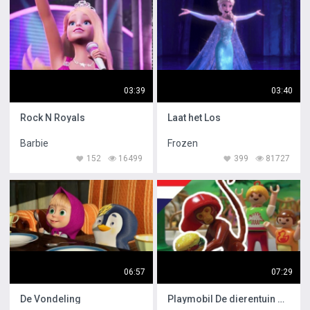
03:39
03:40
Rock N Royals
Laat het Los
Barbie
Frozen
152
16499
399
81727
06:57
07:29
De Vondeling
Playmobil De dierentuin Familie Huizer