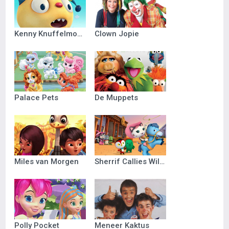
Kenny Knuffelmonster
Clown Jopie
Palace Pets
De Muppets
Miles van Morgen
Sherrif Callies Wilde Westen
Polly Pocket
Meneer Kaktus