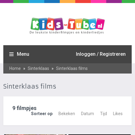
Menu
Inloggen / Registreren
Home
»
Sinterklaas
»
Sinterklaas films
Sinterklaas films
9 filmpjes
Sorteer op
Bekeken
Datum
Tijd
Likes