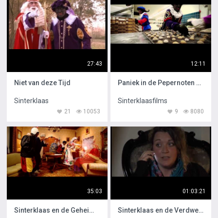
27:43
12:11
Niet van deze Tijd
Paniek in de Pepernoten Fabriek
Sinterklaas
Sinterklaasfilms
21
10053
9
8080
35:03
01:03:21
Sinterklaas en de Geheime Grot
Sinterklaas en de Verdwenen Pieten