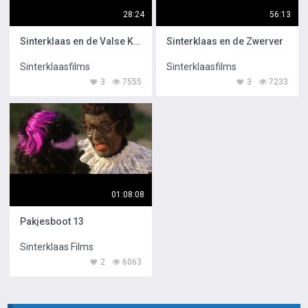
28:24
56:13
Sinterklaas en de Valse Koningin
Sinterklaas en de Zwerver
Sinterklaasfilms
Sinterklaasfilms
3
7555
3
7233
01:08:08
Pakjesboot 13
Sinterklaas Films
2
6063