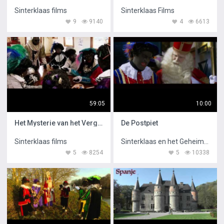
Sinterklaas films
Sinterklaas Films
9
9140
4
6613
59:05
10:00
Het Mysterie van het Vergeten Boek
De Postpiet
Sinterklaas films
Sinterklaas en het Geheim van het Grote Boek
5
8254
5
10338