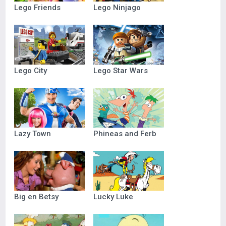
Lego Friends
Lego Ninjago
Lego City
Lego Star Wars
Lazy Town
Phineas and Ferb
Big en Betsy
Lucky Luke