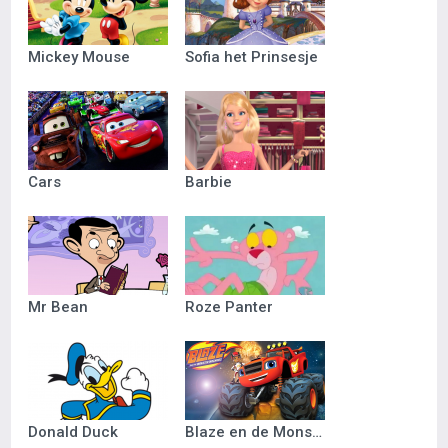
Mickey Mouse
Sofia het Prinsesje
Cars
Barbie
Mr Bean
Roze Panter
Donald Duck
Blaze en de Monsterwielen