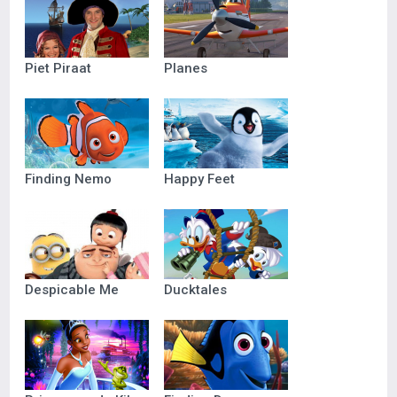
Piet Piraat
Planes
Finding Nemo
Happy Feet
Despicable Me
Ducktales