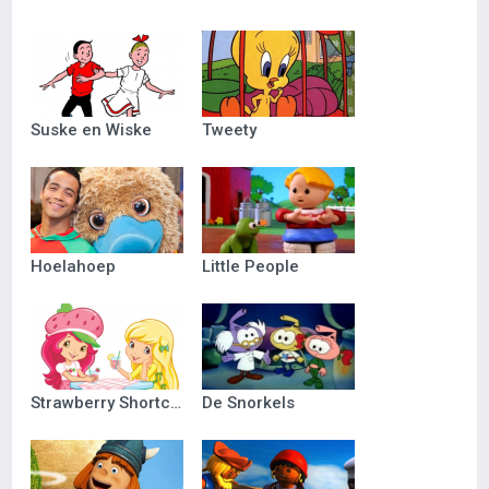
Suske en Wiske
Tweety
Hoelahoep
Little People
Strawberry Shortcake
De Snorkels