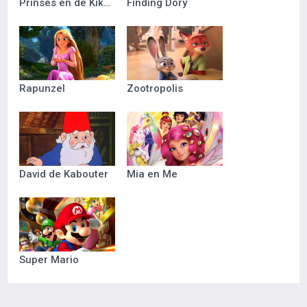
Prinses en de Kikker
Finding Dory
Rapunzel
Zootropolis
David de Kabouter
Mia en Me
Super Mario