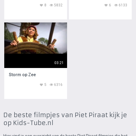
8
5832
6
6133
03:21
Storm op Zee
5
6316
De beste filmpjes van Piet Piraat kijk je
op Kids-Tube.nl