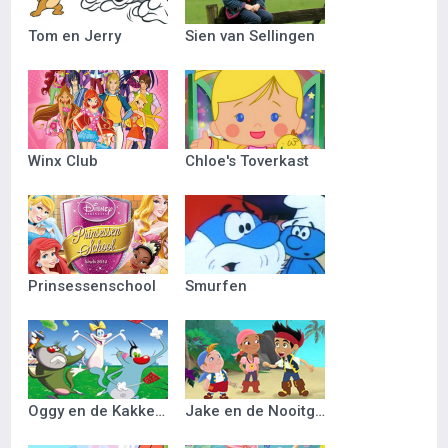
Tom en Jerry
Sien van Sellingen
Winx Club
Chloe's Toverkast
Prinsessenschool
Smurfen
Oggy en de Kakkerlakken
Jake en de Nooitgedacht Piraten