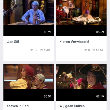
05:21
05:59
Jan Stil
Kleren Verwisseld
13
6086
8
5853
05:51
03:19
Steven in Bad
Wij gaan Duiken