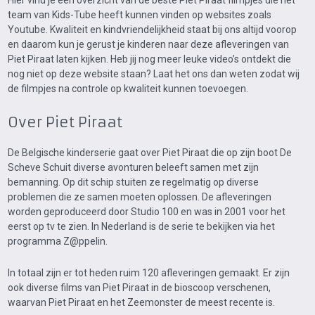
Hier vind je een overzicht van de beste Piet Piraat filmpjes die het
team van Kids-Tube heeft kunnen vinden op websites zoals
Youtube. Kwaliteit en kindvriendelijkheid staat bij ons altijd voorop
en daarom kun je gerust je kinderen naar deze afleveringen van
Piet Piraat laten kijken. Heb jij nog meer leuke video’s ontdekt die
nog niet op deze website staan? Laat het ons dan weten zodat wij
de filmpjes na controle op kwaliteit kunnen toevoegen.
Over Piet Piraat
De Belgische kinderserie gaat over Piet Piraat die op zijn boot De
Scheve Schuit diverse avonturen beleeft samen met zijn
bemanning. Op dit schip stuiten ze regelmatig op diverse
problemen die ze samen moeten oplossen. De afleveringen
worden geproduceerd door Studio 100 en was in 2001 voor het
eerst op tv te zien. In Nederland is de serie te bekijken via het
programma Z@ppelin.
In totaal zijn er tot heden ruim 120 afleveringen gemaakt. Er zijn
ook diverse films van Piet Piraat in de bioscoop verschenen,
waarvan Piet Piraat en het Zeemonster de meest recente is.