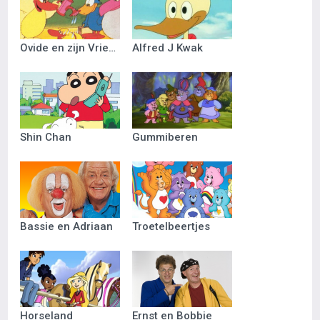
Ovide en zijn Vriendjes
Alfred J Kwak
Shin Chan
Gummiberen
Bassie en Adriaan
Troetelbeertjes
Horseland
Ernst en Bobbie