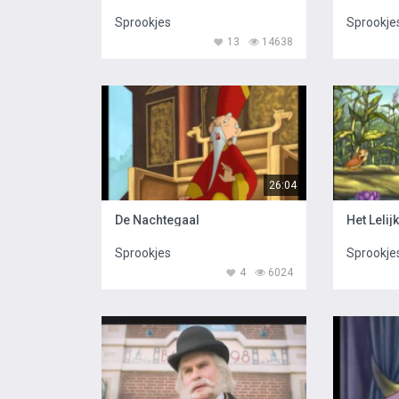
Sprookjes
Sprookje
13
14638
26:04
De Nachtegaal
Het Leli
Sprookjes
Sprookje
4
6024