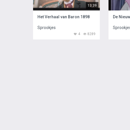
13:39
Het Verhaal van Baron 1898
Sprookjes
Sprookje
4
8289