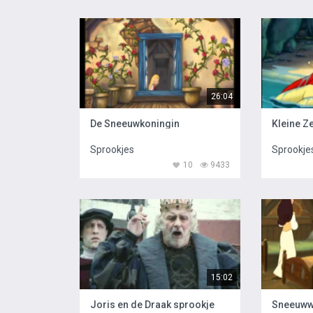
26:04
De Sneeuwkoningin
Kleine 
Sprookjes
Sprookje
10
9433
15:02
Joris en de Draak sprookje
Sneeuwwi