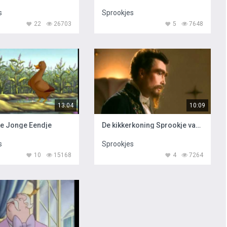
s
Sprookjes
22
26703
5
7648
13:04
10:09
jke Jonge Eendje
De kikkerkoning Sprookje van de Efteling
s
Sprookjes
10
15168
4
7264