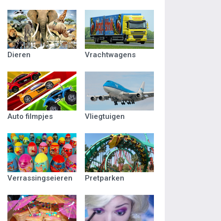
Dieren
Vrachtwagens
Auto filmpjes
Vliegtuigen
Verrassingseieren
Pretparken