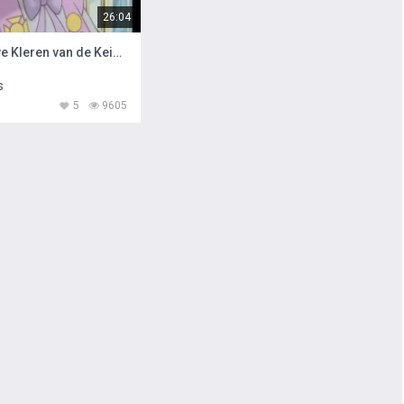
26:04
De Nieuwe Kleren van de Keizer
s
5
9605