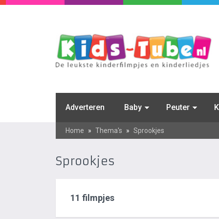
Adverteren
Baby
Peuter
K
Home
»
Thema's
»
Sprookjes
Sprookjes
11 filmpjes