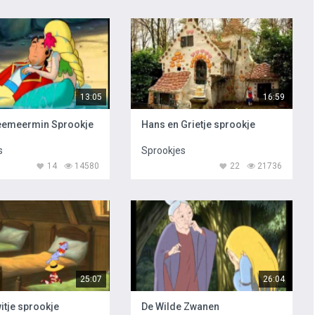
13:05
16:59
Zeemeermin Sprookje
Hans en Grietje sprookje
s
Sprookjes
14
14580
22
21736
25:07
26:04
tje sprookje
De Wilde Zwanen