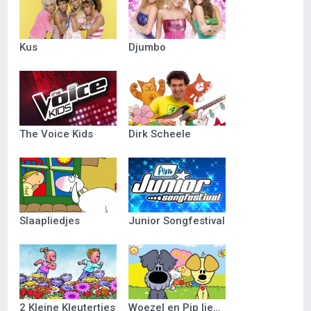
Kus
Djumbo
The Voice Kids
Dirk Scheele
Slaapliedjes
Junior Songfestival
2 Kleine Kleutertjes
Woezel en Pip liedjes