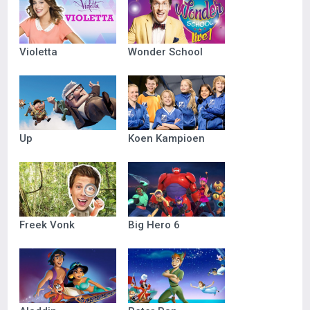
Violetta
Wonder School
Up
Koen Kampioen
Freek Vonk
Big Hero 6