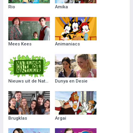
Rio
Amika
Mees Kees
Animaniacs
Nieuws uit de Natuur
Dunya en Desie
Brugklas
Argai