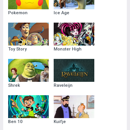
Pokemon
Ice Age
Toy Story
Monster High
Shrek
Raveleijn
Ben 10
Kuifje