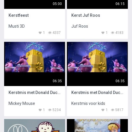
05:00
06:15
Kerstfeest
Kerst Juf Roos
Musti 3D
Juf Roos
1
4337
1
4183
06:35
06:35
Kerstmis met Donald Duck en Mickey Mouse
Kerstmis met Donald Duck Mickey Mouse
Mickey Mouse
Kerstmis voor kids
1
5234
1
5817