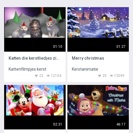
01:10
01:27
Katten die kerstliedjes zingen
Merry christmas
Kattenfilmpjes kerst
Kerstanimatie
22
12104
20
12099
02:31
46:17