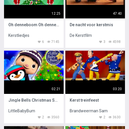
12:25
47:40
Oh denneboom Oh denneboom
De nacht voor kerstmis
Kerstliedjes
De Kerstfilm
6
7145
3
4598
02:21
03:20
Jingle Bells Christmas Songs
Kerst treinfeest
LittleBabyBum
Brandweerman Sam
2
3560
2
3630