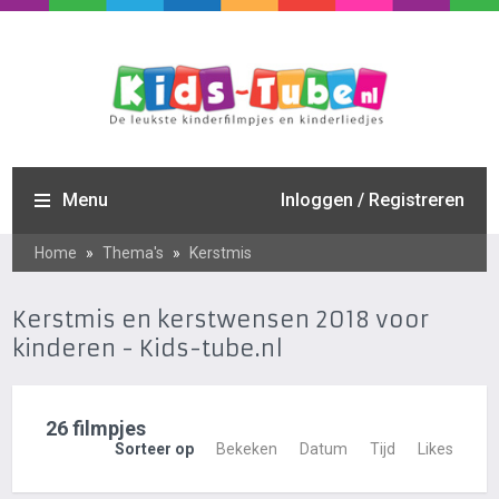
Menu
Inloggen / Registreren
Home
»
Thema's
»
Kerstmis
Kerstmis en kerstwensen 2018 voor
kinderen - Kids-tube.nl
26 filmpjes
Sorteer op
Bekeken
Datum
Tijd
Likes