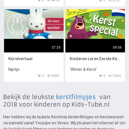
0
4018
0
3131
37:33
09:06
Kerstverhaal
Kinderen Leren Eerste Kerst Woorden
Nijntje
‘Winter & Kerst’
0
6383
0
3444
Bekijk de leukste
kerstfilmpjes
van
2018 voor kinderen op Kids-Tube.nl
Hier hebben wij de leukste Kerstmis kinderfilmpjes en kerstwensen
verzameld vanaf Youtube en Vimeo. Wij struinen het internet af om