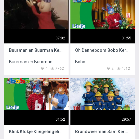
07:02
01:55
Buurman en Buurman Kerstboom
Oh Denneboom Bobo Kerstliedjes
Buurman en Buurman
Bobo
4
7762
2
4512
01:52
29:57
Klink Klokje Klingelingeling
Brandweerman Sam Kerstspecial