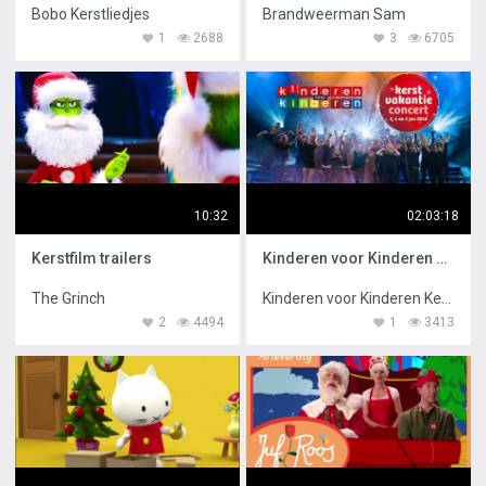
Bobo Kerstliedjes
Brandweerman Sam
1
2688
3
6705
10:32
02:03:18
Kerstfilm trailers
Kinderen voor Kinderen Kerstvakantieconcert LIVE
The Grinch
Kinderen voor Kinderen Kerstvakantieconcert
2
4494
1
3413