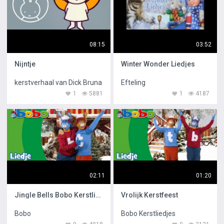
08:15
03:52
Nijntje
Winter Wonder Liedjes
kerstverhaal van Dick Bruna
Efteling
1
5881
1
4187
02:11
01:20
Jingle Bells Bobo Kerstliedjes
Vrolijk Kerstfeest
Bobo
Bobo Kerstliedjes