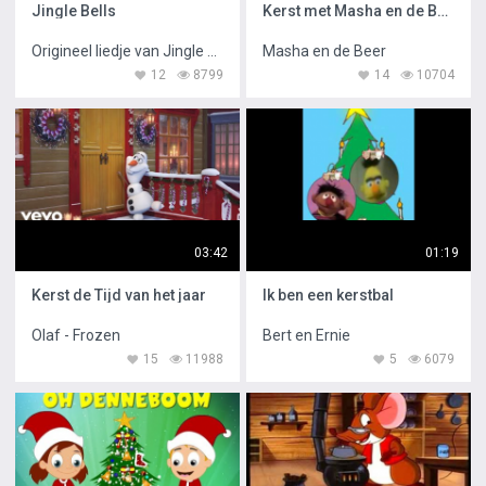
Jingle Bells
Kerst met Masha en de Beer Fijne kerstdagen
Origineel liedje van Jingle Bells
Masha en de Beer
12
8799
14
10704
03:42
01:19
Kerst de Tijd van het jaar
Ik ben een kerstbal
Olaf - Frozen
Bert en Ernie
15
11988
5
6079