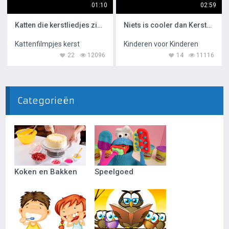
01:10
02:59
Katten die kerstliedjes zingen
Niets is cooler dan Kerstmis
Kattenfilmpjes kerst
Kinderen voor Kinderen
22
12096
14
11116
Categorieën
Koken en Bakken
Speelgoed