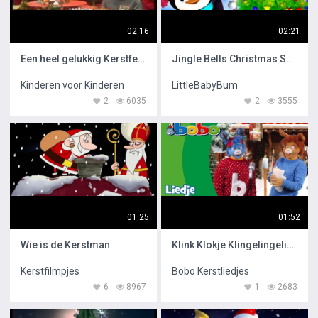
02:16
02:21
Een heel gelukkig Kerstfeest
Jingle Bells Christmas Songs
Kinderen voor Kinderen
LittleBabyBum
2
6035
2
3555
01:25
01:52
Wie is de Kerstman
Klink Klokje Klingelingeling
Kerstfilmpjes
Bobo Kerstliedjes
6
8967
1
2683