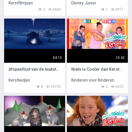
Kerstfilmpjes
Disney Junior
2
6660
1
6917
04:15
10:42
Afspeellijst van de leukste kinderliedjes
Niets is Cooler dan Kerstmis Dansles
Kerstliedjes
Kinderen voor Kinderen
8
10723
2
6623