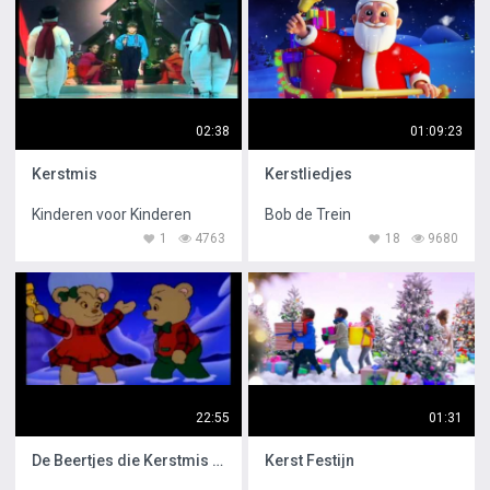
02:38
01:09:23
Kerstmis
Kerstliedjes
Kinderen voor Kinderen
Bob de Trein
1
4763
18
9680
22:55
01:31
De Beertjes die Kerstmis Redden
Kerst Festijn