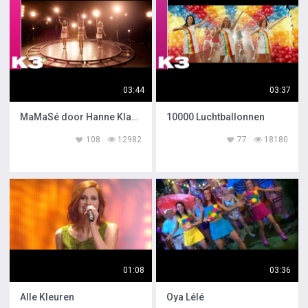
03:44
03:37
MaMaSé door Hanne Klaasje en Marthe
10000 Luchtballonnen
108
12982
77
18180
01:08
03:36
Alle Kleuren
Oya Lélé