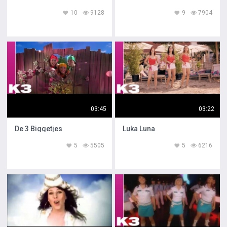
10
9128
9
7904
03:45
03:22
De 3 Biggetjes
Luka Luna
5
5505
5
6216