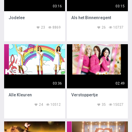
03:16
03:15
Jodelee
Als het Binnenregent
23
8869
26
10737
03:36
02:49
Alle Kleuren
Verstoppertje
24
10512
35
15027