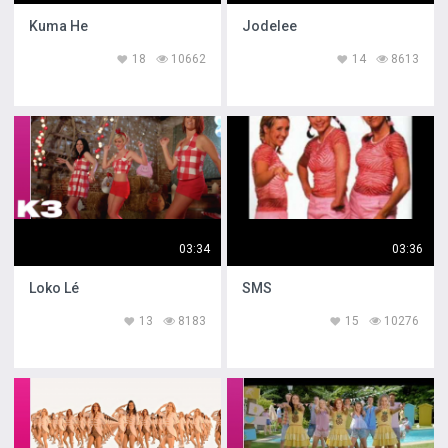
Kuma He
Jodelee
18
10662
14
8613
03:34
03:36
Loko Lé
SMS
13
8183
15
10276