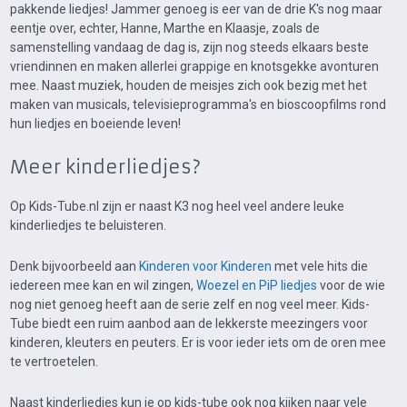
pakkende liedjes! Jammer genoeg is eer van de drie K's nog maar
eentje over, echter, Hanne, Marthe en Klaasje, zoals de
samenstelling vandaag de dag is, zijn nog steeds elkaars beste
vriendinnen en maken allerlei grappige en knotsgekke avonturen
mee. Naast muziek, houden de meisjes zich ook bezig met het
maken van musicals, televisieprogramma's en bioscoopfilms rond
hun liedjes en boeiende leven!
Meer kinderliedjes?
Op Kids-Tube.nl zijn er naast K3 nog heel veel andere leuke
kinderliedjes te beluisteren.
Denk bijvoorbeeld aan
Kinderen voor Kinderen
met vele hits die
iedereen mee kan en wil zingen,
Woezel en PiP liedjes
voor de wie
nog niet genoeg heeft aan de serie zelf en nog veel meer. Kids-
Tube biedt een ruim aanbod aan de lekkerste meezingers voor
kinderen, kleuters en peuters. Er is voor ieder iets om de oren mee
te vertroetelen.
Naast kinderliedjes kun je op kids-tube ook nog kijken naar vele