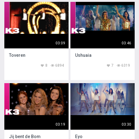
03:09
03:46
Toveren
Ushuaia
8
6894
7
6319
03:19
03:30
Jij bent de Bom
Eyo