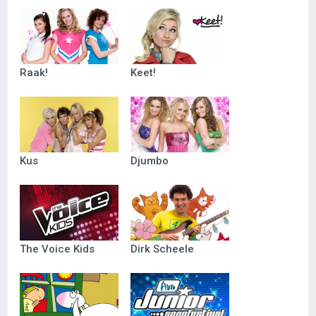
Raak!
Keet!
Kus
Djumbo
The Voice Kids
Dirk Scheele