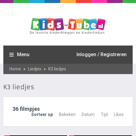
Menu
Inloggen / Registreren
Home
»
Liedjes
»
K3 liedjes
K3 liedjes
36 filmpjes
Sorteer op
Bekeken
Datum
Tijd
Likes