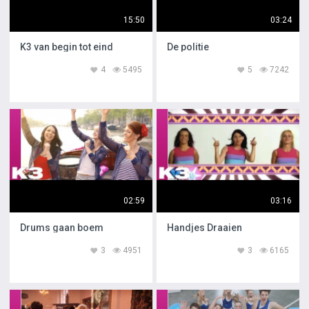
15:50
03:24
K3 van begin tot eind
De politie
4
5495
5
7242
02:59
03:16
Drums gaan boem
Handjes Draaien
3
4951
3
6165