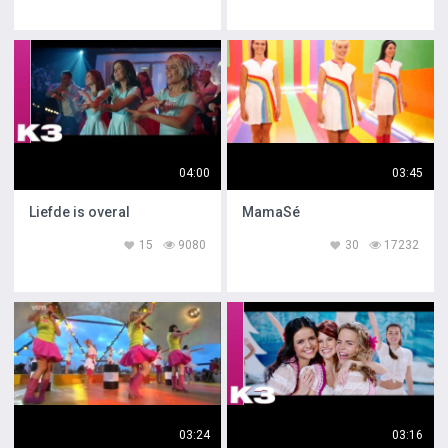
04:00
03:45
Liefde is overal
MamaSé
15
9080
30
17232
03:24
03:16