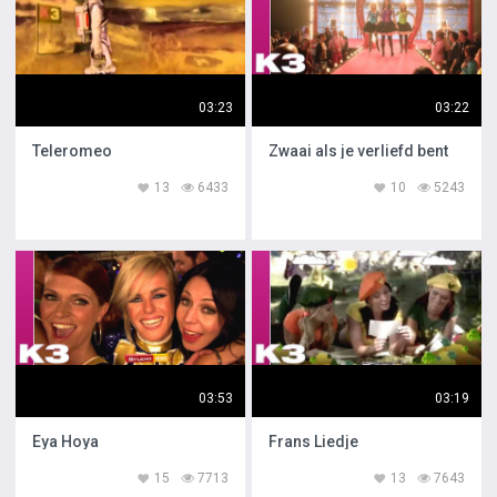
03:23
03:22
Teleromeo
Zwaai als je verliefd bent
13
6433
10
5243
03:53
03:19
Eya Hoya
Frans Liedje
15
7713
13
7643