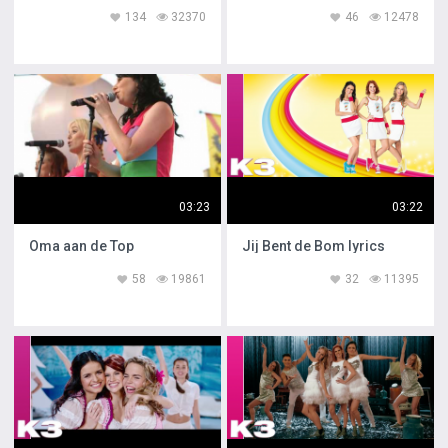
134
32370
46
12478
03:23
03:22
Oma aan de Top
Jij Bent de Bom lyrics
58
19861
32
11395