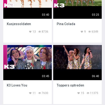
03:40
03:25
Kusjessoldaten
Pina Colada
13
8736
9
6349
03:45
06:40
K3 Loves You
Toppers optreden
11
7630
15
11375