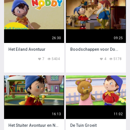
26:30
09:25
Het Eiland Avontuur
Boodschappen voor Domoor
7
5404
4
5178
16:13
11:02
Het Stuiter Avontuur en Noddy de Grapjas
De Tuin Groeit