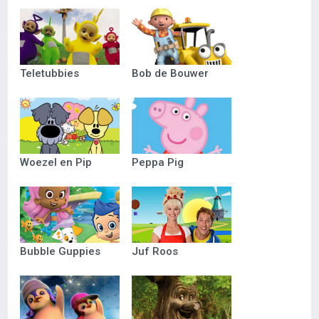
Teletubbies
Bob de Bouwer
Woezel en Pip
Peppa Pig
Bubble Guppies
Juf Roos