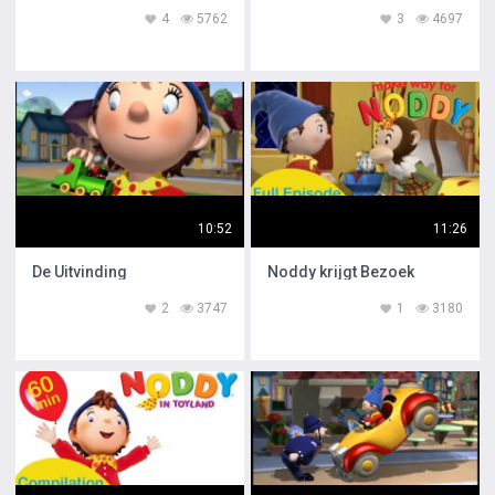
4
5762
3
4697
10:52
11:26
De Uitvinding
Noddy krijgt Bezoek
2
3747
1
3180