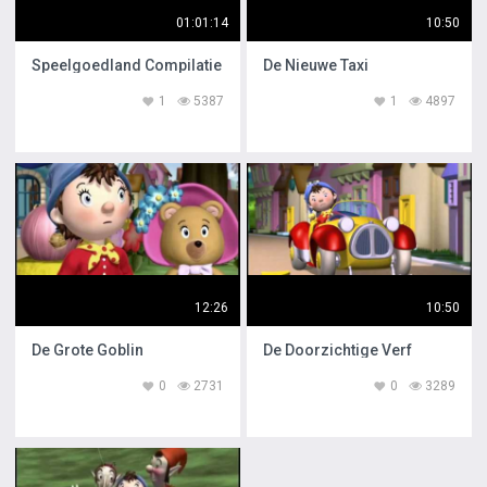
01:01:14
10:50
Speelgoedland Compilatie
De Nieuwe Taxi
1
5387
1
4897
12:26
10:50
De Grote Goblin
De Doorzichtige Verf
0
2731
0
3289