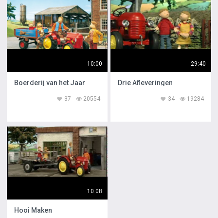
10:00
29:40
Boerderij van het Jaar
Drie Afleveringen
37
20554
34
19284
10:08
Hooi Maken