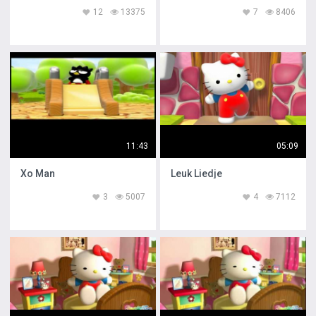
12
13375
7
8406
11:43
05:09
Xo Man
Leuk Liedje
3
5007
4
7112