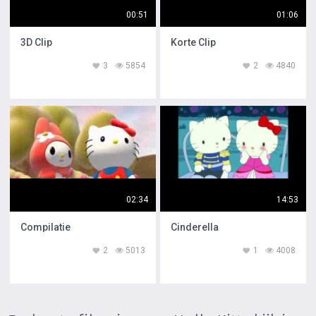
00:51
01:06
3D Clip
Korte Clip
3
5854
2
4840
02:34
14:53
Compilatie
Cinderella
2
5013
1
4008