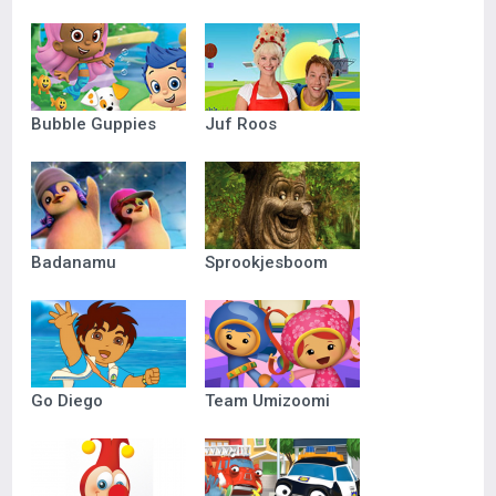
Bubble Guppies
Juf Roos
Badanamu
Sprookjesboom
Go Diego
Team Umizoomi