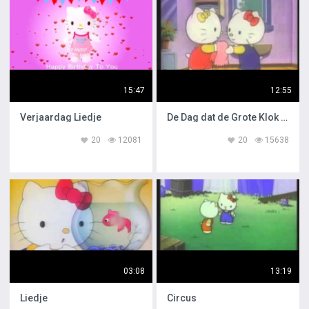
15:47
12:55
Verjaardag Liedje
De Dag dat de Grote Klok Stil Stond
20
12081
20
15638
03:08
13:19
Liedje
Circus