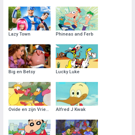
Lazy Town
Phineas and Ferb
Big en Betsy
Lucky Luke
Ovide en zijn Vriendjes
Alfred J Kwak