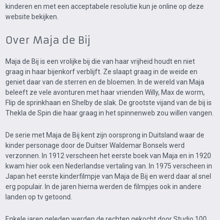
kinderen en met een acceptabele resolutie kun je online op deze
website bekijken.
Over Maja de Bij
Maja de Bij is een vrolijke bij die van haar vrijheid houdt en niet
graag in haar bijenkorf verblijft. Ze slaapt graag in de weide en
geniet daar van de sterren en de bloemen. In de wereld van Maja
beleeft ze vele avonturen met haar vrienden Willy, Max de worm,
Flip de sprinkhaan en Shelby de slak. De grootste vijand van de bij is
Thekla de Spin die haar graag in het spinnenweb zou willen vangen.
De serie met Maja de Bij kent zijn oorsprong in Duitsland waar de
kinder personage door de Duitser Waldemar Bonsels werd
verzonnen. In 1912 verscheen het eerste boek van Maja en in 1920
kwam hier ook een Nederlandse vertaling van. In 1975 verscheen in
Japan het eerste kinderfilmpje van Maja de Bij en werd daar al snel
erg populair. In de jaren hierna werden de filmpjes ook in andere
landen op tv getoond.
Enkele jaren geleden werden de rechten gekocht door Studio 100