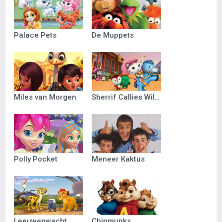
Palace Pets
De Muppets
Miles van Morgen
Sherrif Callies Wilde Westen
Polly Pocket
Meneer Kaktus
Leeuwenwacht
Chipmunks