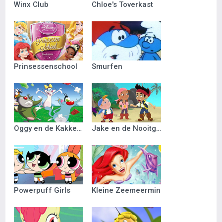
Winx Club
Chloe's Toverkast
Prinsessenschool
Smurfen
Oggy en de Kakkerlakken
Jake en de Nooitgedacht Piraten
Powerpuff Girls
Kleine Zeemeermin