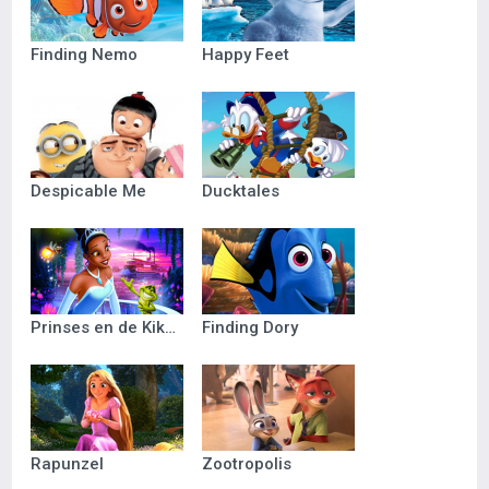
Finding Nemo
Happy Feet
Despicable Me
Ducktales
Prinses en de Kikker
Finding Dory
Rapunzel
Zootropolis