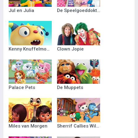
Jul en Julia
De Speelgoeddokter
Kenny Knuffelmonster
Clown Jopie
Palace Pets
De Muppets
Miles van Morgen
Sherrif Callies Wilde Westen