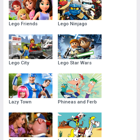
Lego Friends
Lego Ninjago
Lego City
Lego Star Wars
Lazy Town
Phineas and Ferb