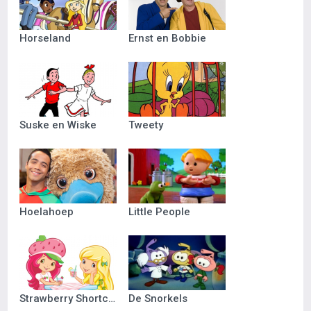
Horseland
Ernst en Bobbie
Suske en Wiske
Tweety
Hoelahoep
Little People
Strawberry Shortcake
De Snorkels