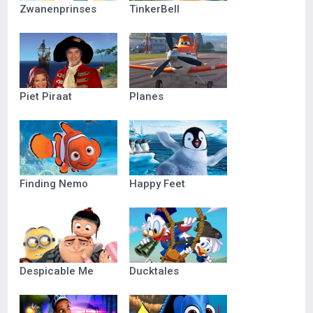
Zwanenprinses
TinkerBell
Piet Piraat
Planes
Finding Nemo
Happy Feet
Despicable Me
Ducktales