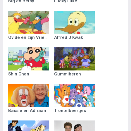
Big en Betsy
Lucky Luke
Ovide en zijn Vriendjes
Alfred J Kwak
Shin Chan
Gummiberen
Bassie en Adriaan
Troetelbeertjes