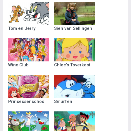
Tom en Jerry
Sien van Sellingen
Winx Club
Chloe's Toverkast
Prinsessenschool
Smurfen