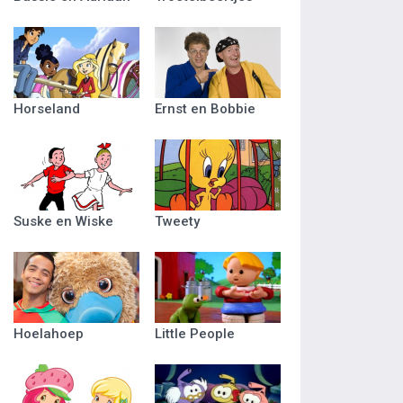
Horseland
Ernst en Bobbie
Suske en Wiske
Tweety
Hoelahoep
Little People