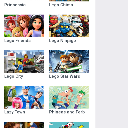
Prinsessia
Lego Chima
Lego Friends
Lego Ninjago
Lego City
Lego Star Wars
Lazy Town
Phineas and Ferb