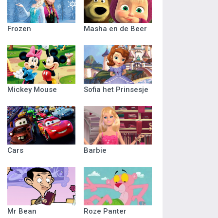
Frozen
Masha en de Beer
Mickey Mouse
Sofia het Prinsesje
Cars
Barbie
Mr Bean
Roze Panter