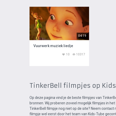
04:19
Vuurwerk muziek liedje
10
10317
TinkerBell filmpjes op Kid
Op deze pagina vind je de beste filmpjes van Tinker
bronnen. Wij proberen zoveel mogelijk filmpjes in he
TinkerBell filmpje nog niet op de site? Neem contact 
filmpje wel eerst door het team van Kids-Tube gecontr