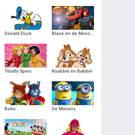
Donald Duck
Blaze en de Monsterwielen
Totally Spies
Knabbel en Babbel
Bobo
De Minions