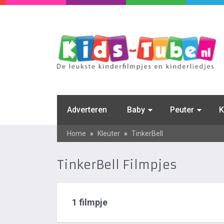
Adverteren
Baby
Peuter
K
Home
»
Kleuter
»
TinkerBell
TinkerBell Filmpjes
1 filmpje