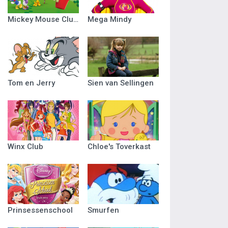
Mickey Mouse Clubhuis
Mega Mindy
Tom en Jerry
Sien van Sellingen
Winx Club
Chloe's Toverkast
Prinsessenschool
Smurfen