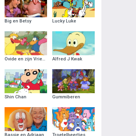
Big en Betsy
Lucky Luke
Ovide en zijn Vriendjes
Alfred J Kwak
Shin Chan
Gummiberen
Bassie en Adriaan
Troetelbeertjes