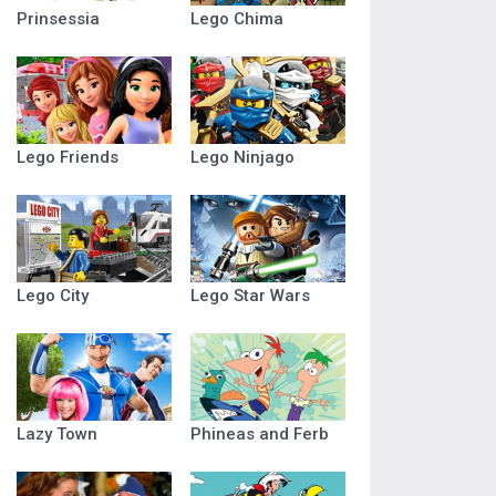
Prinsessia
Lego Chima
Lego Friends
Lego Ninjago
Lego City
Lego Star Wars
Lazy Town
Phineas and Ferb