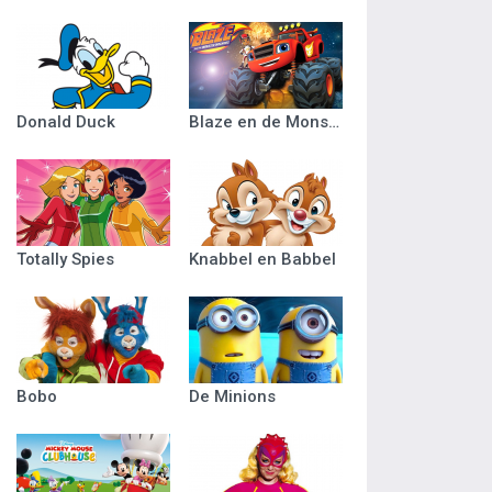
Donald Duck
Blaze en de Monsterwielen
Totally Spies
Knabbel en Babbel
Bobo
De Minions