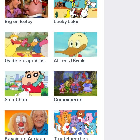
Big en Betsy
Lucky Luke
Ovide en zijn Vriendjes
Alfred J Kwak
Shin Chan
Gummiberen
Bassie en Adriaan
Troetelbeertjes