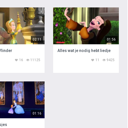
02:11
01:56
Vlinder
Alles wat je nodig hebt liedje
16
11125
11
9425
01:16
sjes