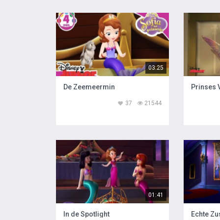
03:25
De Zeemeermin
Prinses 
37
21544
01:41
In de Spotlight
Echte Zu