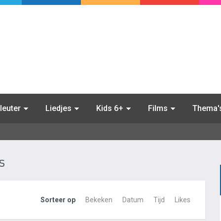
leuter
Liedjes
Kids 6+
Films
Thema'
s
Sorteer op
Bekeken
Datum
Tijd
Likes