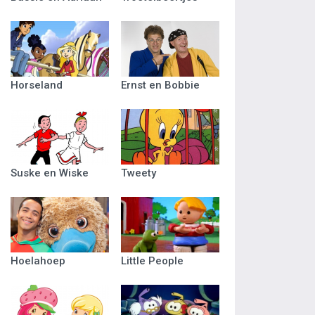
Horseland
Ernst en Bobbie
Suske en Wiske
Tweety
Hoelahoep
Little People