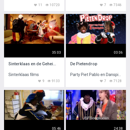
11
10720
7
7346
35:03
03:06
Sinterklaas en de Geheime Grot
De Pietendrop
Sinterklaas films
Party Piet Pablo en Danspiet
9
9133
7
7128
05:46
24:38