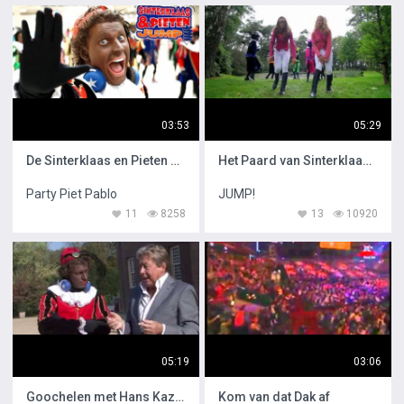
03:53
05:29
De Sinterklaas en Pieten Jump
Het Paard van Sinterklaas is Zoek
Party Piet Pablo
JUMP!
11
8258
13
10920
05:19
03:06
Goochelen met Hans Kazan en Party Piet Pablo
Kom van dat Dak af