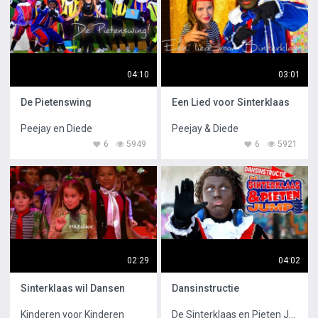
04:10
03:01
De Pietenswing
Een Lied voor Sinterklaas
Peejay en Diede
Peejay & Diede
6
5949
6
5921
02:29
04:02
Sinterklaas wil Dansen
Dansinstructie
Kinderen voor Kinderen
De Sinterklaas en Pieten Jump