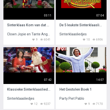
03:11
07:04
Sinterklaas Kom van dat Dak af
De 5 leukste Sinterklaasliedjes
Clown Jopie en Tante Angelique
Sinterklaasliedjes
9
6041
10
6906
07:42
14:07
Klassieke Sinterklaasliedjes
Het Gestolen Boek 1
Sinterklaasliedjes
Party Piet Pablo
12
9237
9
7170