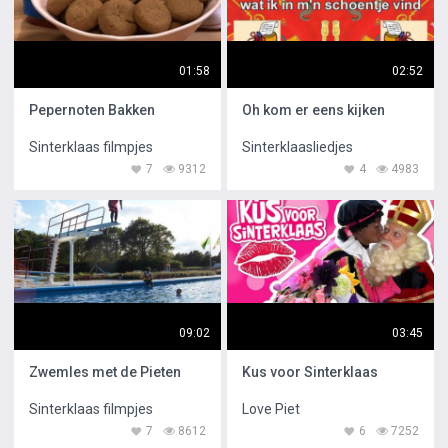
01:58
02:52
Pepernoten Bakken
Oh kom er eens kijken
Sinterklaas filmpjes
Sinterklaasliedjes
7
9312
4
4983
09:02
03:45
Zwemles met de Pieten
Kus voor Sinterklaas
Sinterklaas filmpjes
Love Piet
7
8612
6
7252