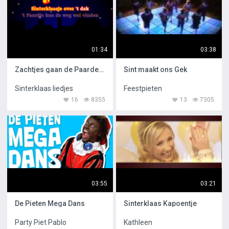
01:34
03:38
Zachtjes gaan de Paardenvoetjes
Sint maakt ons Gek
Sinterklaas liedjes
Feestpieten
16
8355
13
7305
03:55
03:21
De Pieten Mega Dans
Sinterklaas Kapoentje
Party Piet Pablo
Kathleen