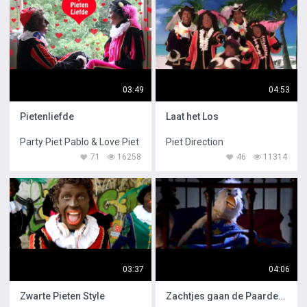
03:49
04:53
Pietenliefde
Laat het Los
Party Piet Pablo & Love Piet
Piet Direction
71
16258
46
11314
03:37
04:06
Zwarte Pieten Style
Zachtjes gaan de Paardenvoetjes