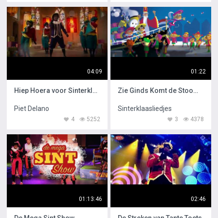
04:09
01:22
Hiep Hoera voor Sinterklaas
Zie Ginds Komt de Stoomboot gezongen door Maan
Piet Delano
Sinterklaasliedjes
4
5252
3
4378
01:13:46
02:46