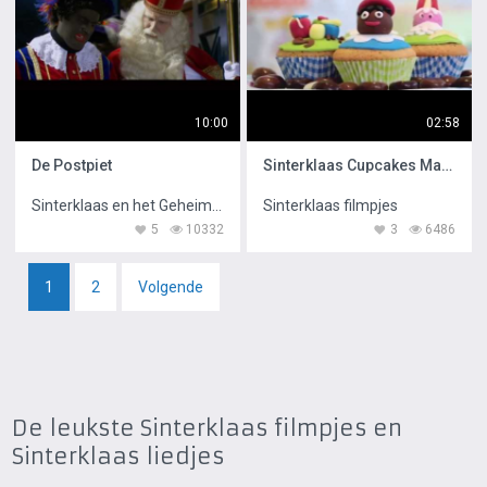
10:00
02:58
De Postpiet
Sinterklaas Cupcakes Maken
Sinterklaas en het Geheim van het Grote Boek
Sinterklaas filmpjes
5
10332
3
6486
1
2
Volgende
De leukste Sinterklaas filmpjes en
Sinterklaas liedjes