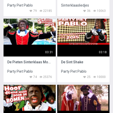
Party Piet Pablo
Sinterklaasliedjes
79
22185
36
10063
03:31
03:18
De Pieten Sinterklaas Move
De Sint Shake
Party Piet Pablo
Party Piet Pablo
74
25376
25
10000