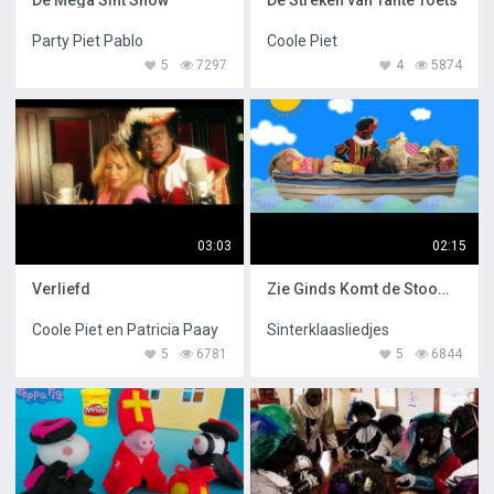
De Mega Sint Show
De Streken van Tante Toets
Party Piet Pablo
Coole Piet
5
7297
4
5874
03:03
02:15
Verliefd
Zie Ginds Komt de Stoomboot met Raaf
Coole Piet en Patricia Paay
Sinterklaasliedjes
5
6781
5
6844