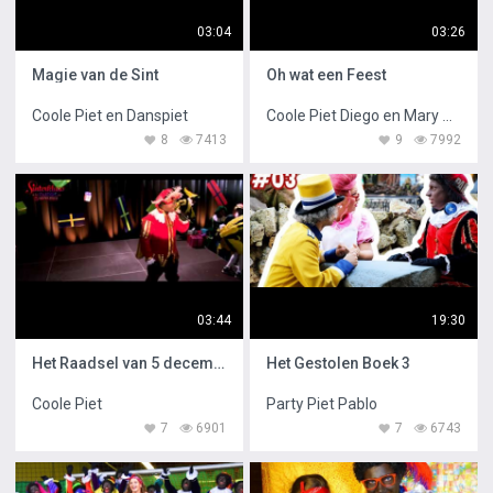
03:04
03:26
Magie van de Sint
Oh wat een Feest
Coole Piet en Danspiet
Coole Piet Diego en Mary Poppins
8
7413
9
7992
03:44
19:30
Het Raadsel van 5 december
Het Gestolen Boek 3
Coole Piet
Party Piet Pablo
7
6901
7
6743