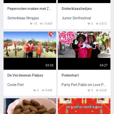
Pepernoten maken met Zwarte Piet
Sinterklaasliedjes
Sinterklaas filmpjes
Junior Sintfestival
10
10408
5
5410
03:33
04:27
De Verdwenen Pakjes
Pietenhart
Coole Piet
Party Piet Pablo en Love Piet
6
6440
5
6628