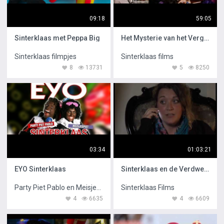
09:18
59:05
Sinterklaas met Peppa Big
Het Mysterie van het Vergeten Boek
Sinterklaas filmpjes
Sinterklaas films
8
13731
5
8250
03:34
01:03:21
EYO Sinterklaas
Sinterklaas en de Verdwenen Pieten
Party Piet Pablo en Meisjespiet
Sinterklaas Films
4
6635
4
6609