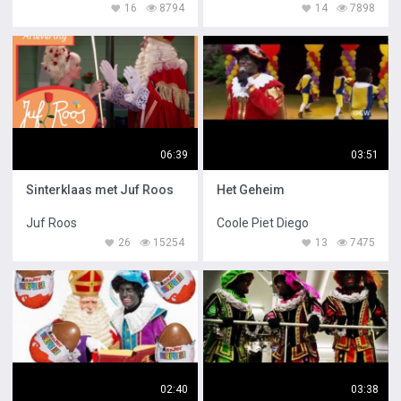
16
8794
14
7898
06:39
03:51
Sinterklaas met Juf Roos
Het Geheim
Juf Roos
Coole Piet Diego
26
15254
13
7475
02:40
03:38