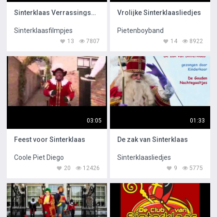
Sinterklaas Verrassingseieren
Vrolijke Sinterklaasliedjes
Sinterklaasfilmpjes
Pietenboyband
13
7807
14
8922
03:05
01:33
Feest voor Sinterklaas
De zak van Sinterklaas
Coole Piet Diego
Sinterklaasliedjes
20
12426
9
5775