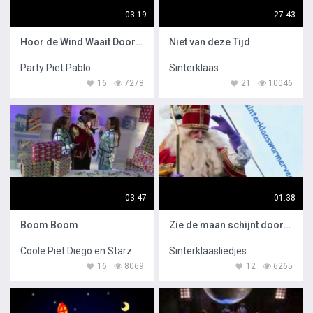
03:19
27:43
Hoor de Wind Waait Door de Bomen
Niet van deze Tijd
Party Piet Pablo
Sinterklaas
16
7278
21
10046
03:47
01:38
Boom Boom
Zie de maan schijnt door de bomen
Coole Piet Diego en Starz
Sinterklaasliedjes
16
8069
12
6265