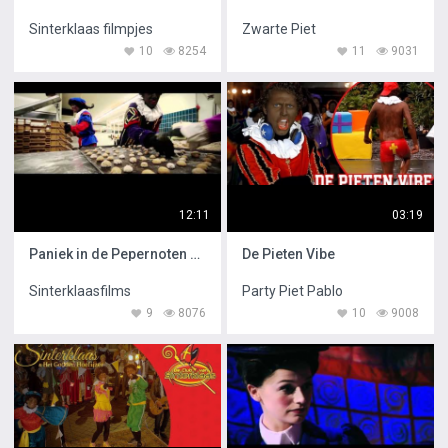
Sinterklaas filmpjes
Zwarte Piet
10
8254
11
9031
12:11
03:19
Paniek in de Pepernoten Fabriek
De Pieten Vibe
Sinterklaasfilms
Party Piet Pablo
9
8076
10
9008