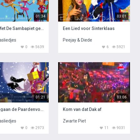
01:34
03:01
Dansen Met De Sambapiet gezongen door Maan
Een Lied voor Sinterklaas
asliedjes
Peejay & Diede
0
5639
6
5921
01:21
03:06
Zachtjes gaan de Paardenvoetjes gezongen door Maan
Kom van dat Dak af
asliedjes
Zwarte Piet
0
2973
11
9031