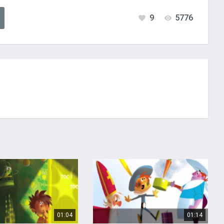
9
5776
01:04
01:14