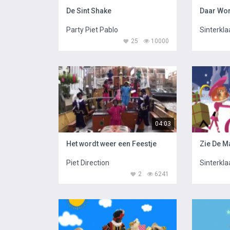
De Sint Shake
Party Piet Pablo
Sinterkla
25
10000
04:03
Het wordt weer een Feestje
Piet Direction
Sinterkla
2
6241