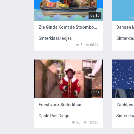
02:15
Zie Ginds Komt de Stoomboot met Raaf
Sinterklaasliedjes
Sinterkla
5
6844
03:05
Feest voor Sinterklaas
Coole Piet Diego
Sinterkla
20
12426