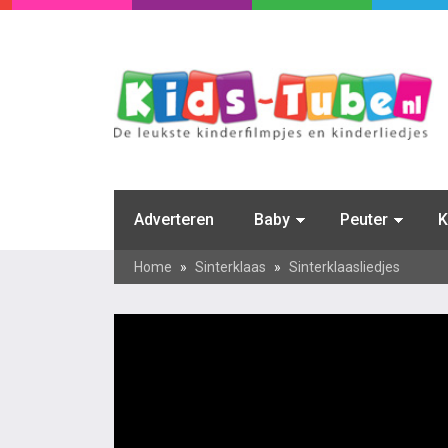
Adverteren
Baby
Peuter
K
Home
»
Sinterklaas
»
Sinterklaasliedjes