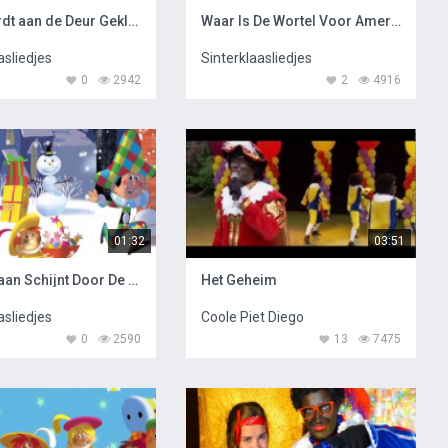
Daar Wordt aan de Deur Geklopt gezongen door Maan
Waar Is De Wortel Voor Amerigo gezongen door Maan
asliedjes
Sinterklaasliedjes
0
2942
2
4916
01:32
03:51
Zie De Maan Schijnt Door De Bomen gezongen door Maan
Het Geheim
asliedjes
Coole Piet Diego
0
2590
13
7475