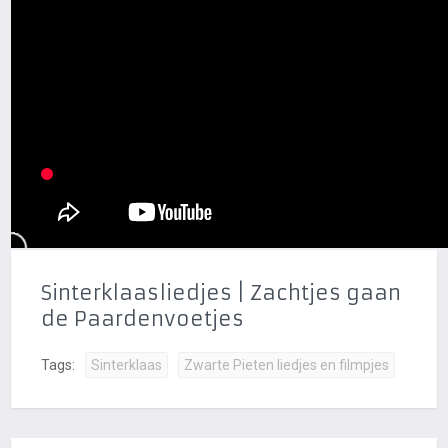
Sinterklaasliedjes | Zachtjes gaan
de Paardenvoetjes
Tags:
Sinterklaas
Zwarte Pieten liedjes en filmpjes