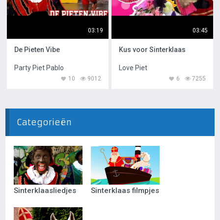
03:19
03:45
De Pieten Vibe
Kus voor Sinterklaas
Party Piet Pablo
Love Piet
10
9012
6
7255
Categorieën
Sinterklaasliedjes
Sinterklaas filmpjes