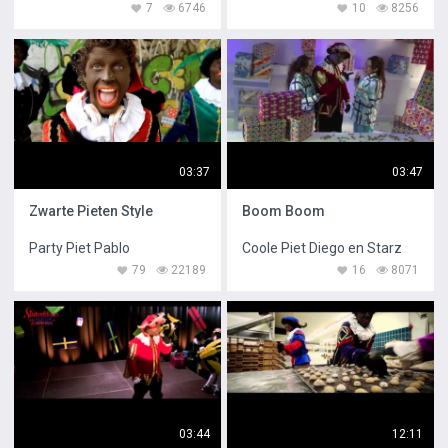
7
6746
10
8256
03:37
03:47
Zwarte Pieten Style
Boom Boom
Party Piet Pablo
Coole Piet Diego en Starz
79
22189
16
8071
03:44
12:11