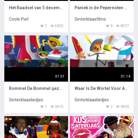
Het Raadsel van 5 december
Paniek in de Pepernoten Fabriek
Coole Piet
Sinterklaasfilms
7
6902
9
8077
01:01
01:14
Rommel De Bommel gezongen door Maan
Waar Is De Wortel Voor Amerigo gezongen door Maan
Sinterklaasliedjes
Sinterklaasliedjes
1
3615
2
4920