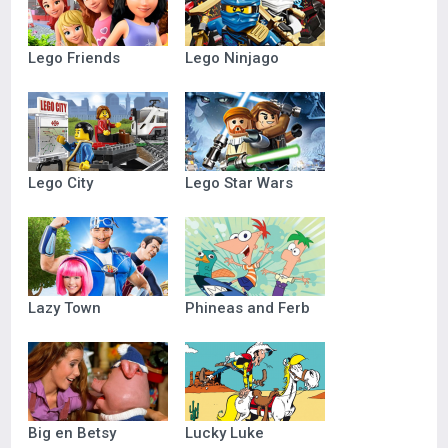
Lego Friends
Lego Ninjago
Lego City
Lego Star Wars
Lazy Town
Phineas and Ferb
Big en Betsy
Lucky Luke