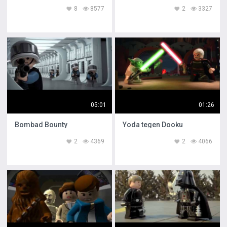
8
8577
2
3327
05:01
01:26
Bombad Bounty
Yoda tegen Dooku
2
4369
2
4066