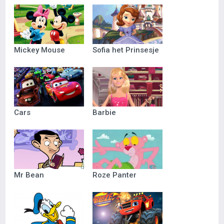
Mickey Mouse
Sofia het Prinsesje
Cars
Barbie
Mr Bean
Roze Panter