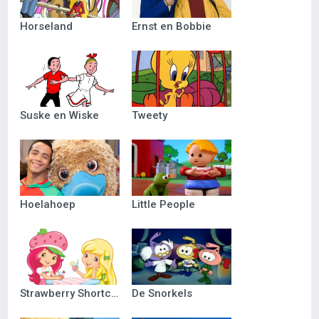
Horseland
Ernst en Bobbie
Suske en Wiske
Tweety
Hoelahoep
Little People
Strawberry Shortcake
De Snorkels