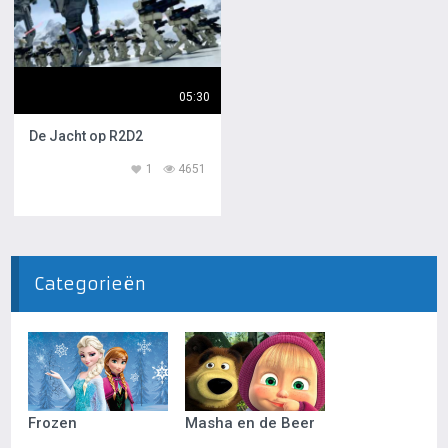
05:30
De Jacht op R2D2
1
4651
Categorieën
Frozen
Masha en de Beer