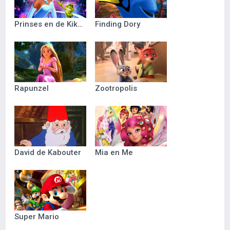
Prinses en de Kikker
Finding Dory
Rapunzel
Zootropolis
David de Kabouter
Mia en Me
Super Mario