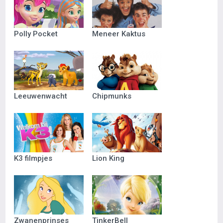
Polly Pocket
Meneer Kaktus
Leeuwenwacht
Chipmunks
K3 filmpjes
Lion King
Zwanenprinses
TinkerBell