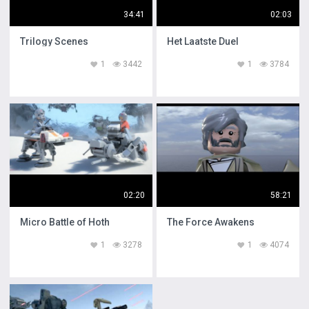
34:41
02:03
Trilogy Scenes
Het Laatste Duel
1
3442
1
3784
02:20
58:21
Micro Battle of Hoth
The Force Awakens
1
3278
1
4074