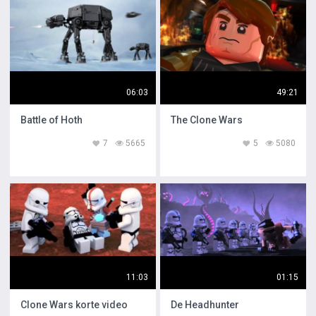
06:03
49:21
Battle of Hoth
The Clone Wars
7
5665
5
5080
11:03
01:15
Clone Wars korte video
De Headhunter