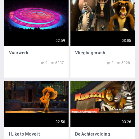
02:59
03:05
Vuurwerk
Vliegtuigcrash
9
6337
3
5328
02:50
03:26
I Like to Move it
De Achtervolging