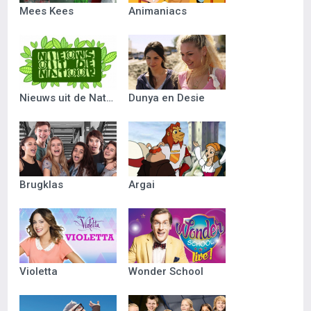
Mees Kees
Animaniacs
Nieuws uit de Natuur
Dunya en Desie
Brugklas
Argai
Violetta
Wonder School