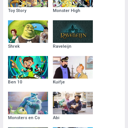
Toy Story
Monster High
Shrek
Raveleijn
Ben 10
Kuifje
Monsters en Co
Abi