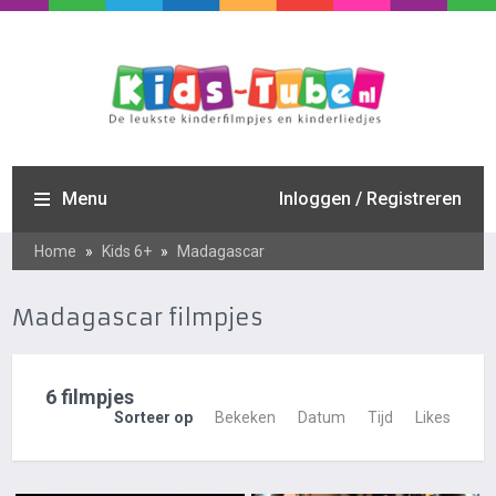
Menu
Inloggen / Registreren
Home
»
Kids 6+
»
Madagascar
Madagascar filmpjes
6 filmpjes
Sorteer op
Bekeken
Datum
Tijd
Likes