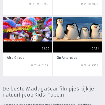
6
10782
2
5030
01:00
04:31
Afro Circus
Op Antarctica
2
6119
3
9968
De beste Madagascar filmpjes kijk je
natuurlijk op Kids-Tube.nl