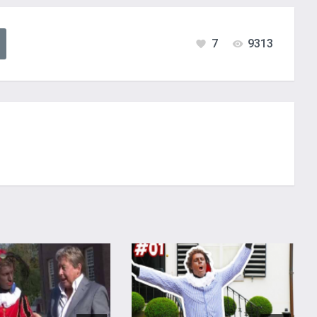
7
9313