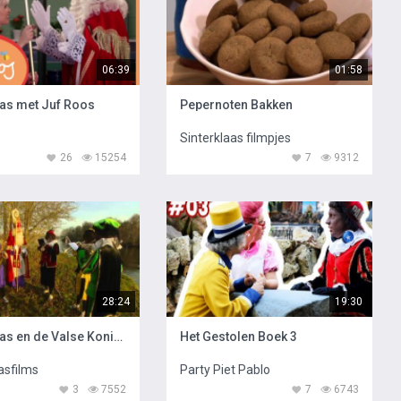
06:39
01:58
aas met Juf Roos
Pepernoten Bakken
Sinterklaas filmpjes
26
15254
7
9312
28:24
19:30
Sinterklaas en de Valse Koningin
Het Gestolen Boek 3
asfilms
Party Piet Pablo
3
7552
7
6743