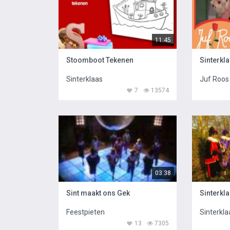
11:45
Stoomboot Tekenen
Sinterkl
Sinterklaas
Juf Roos
7
13574
03:38
Sint maakt ons Gek
Feestpieten
Sinterkla
13
7305