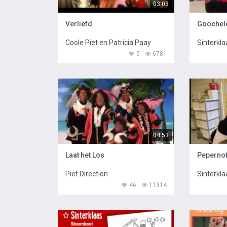
03:03
Verliefd
Coole Piet en Patricia Paay
Sinterkla
5
6781
04:53
Laat het Los
Piet Direction
Sinterkla
46
11314