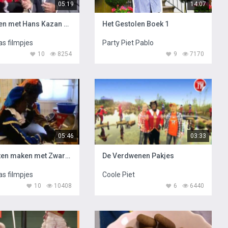
05:19
14:07
Goochelen met Hans Kazan en Party Piet Pablo
Het Gestolen Boek 1
as filmpjes
Party Piet Pablo
10
8254
9
7170
05:46
03:33
Pepernoten maken met Zwarte Piet
De Verdwenen Pakjes
as filmpjes
Coole Piet
10
10408
6
6440