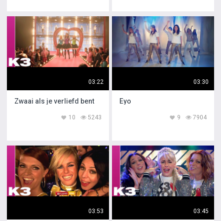
03:22
03:30
Zwaai als je verliefd bent
Eyo
10
5243
9
7904
03:53
03:45