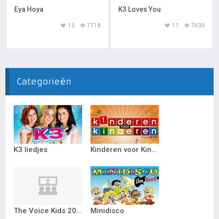
Eya Hoya
K3 Loves You
15
7718
11
7630
Categorieën
K3 liedjes
Kinderen voor Kinderen
The Voice Kids 2018
Minidisco