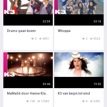
02:59
03:18
Drums gaan boem
Whoppa
3
4951
2
5524
03:44
15:50
MaMaSé door Hanne Klaasje en Marthe
K3 van begin tot eind
108
12983
4
5495