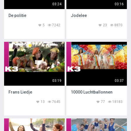
03:24
03:16
De politie
Jodelee
5
7242
23
8870
03:19
03:37
Frans Liedje
10000 Luchtballonnen
13
7645
77
18183