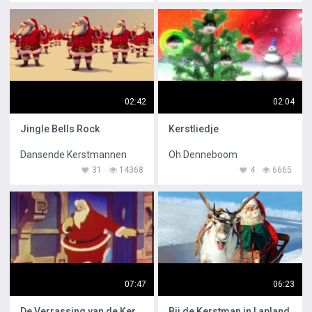
02:42
02:04
Jingle Bells Rock
Kerstliedje
Dansende Kerstmannen
Oh Denneboom
31
14368
4
6665
07:47
06:23
De Verrassing van de Kerstman
Bij de Kerstman in Lapland