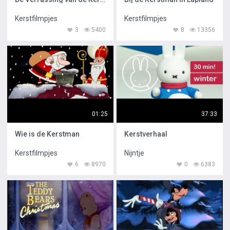
Kerstfilmpjes
Kerstfilmpjes
3
5400
8
13356
01:25
37:33
Wie is de Kerstman
Kerstverhaal
Kerstfilmpjes
Nijntje
6
8970
0
6383