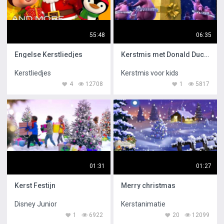
55:48
06:35
Engelse Kerstliedjes
Kerstmis met Donald Duck Mickey Mouse
Kerstliedjes
Kerstmis voor kids
4
12708
1
5817
01:31
01:27
Kerst Festijn
Merry christmas
Disney Junior
Kerstanimatie
1
6922
20
12099