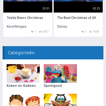
23:31
02:23
Teddy Bears Christmas
The Best Christmas of All
Kerstfilmpjes
Disney
1
5477
1
7339
Categorieën
Koken en Bakken
Speelgoed