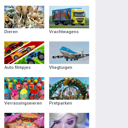
Dieren
Vrachtwagens
Auto filmpjes
Vliegtuigen
Verrassingseieren
Pretparken