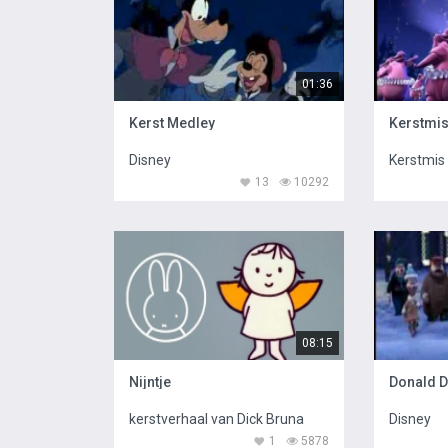
01:36
Kerst Medley
Disney
Kerstmis 
13
10292
08:15
Nijntje
Donald D
kerstverhaal van Dick Bruna
Disney
1
5878