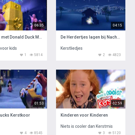
06:35
04:15
Kerstmis met Donald Duck Mickey Mouse
De Herdertjes lagen bij Nachten
voor kids
Kerstliedjes
1
5814
2
4823
01:53
02:59
ucks Kerstkoor
Kinderen voor Kinderen
Niets is cooler dan Kerstmis
4
8545
3
5120