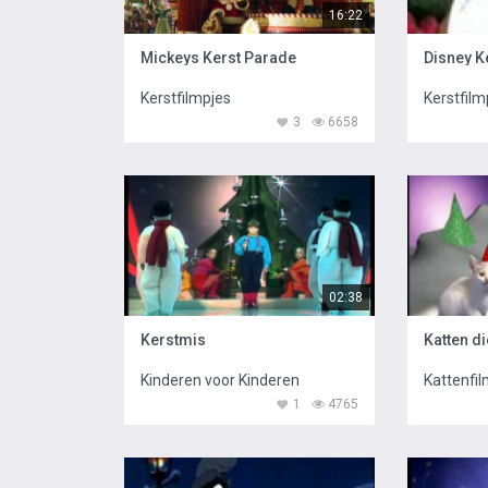
16:22
Mickeys Kerst Parade
Disney K
Kerstfilmpjes
Kerstfilm
3
6658
02:38
Kerstmis
Katten di
Kinderen voor Kinderen
Kattenfil
1
4765