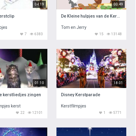
04:19
00:49
erstclip
De Kleine hulpjes van de Kerstman
pjes
Tom en Jerry
7
6383
15
13148
01:10
18:01
e kerstliedjes zingen
Disney Kerstparade
mpjes kerst
Kerstfilmpjes
22
12101
1
5771