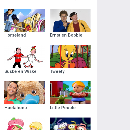
Horseland
Ernst en Bobbie
Suske en Wiske
Tweety
Hoelahoep
Little People