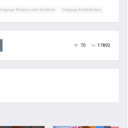
Grappige filmpjes voor kinderen
Grappige kinderliedjes
70
17892