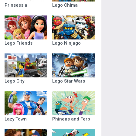
Prinsessia
Lego Chima
Lego Friends
Lego Ninjago
Lego City
Lego Star Wars
Lazy Town
Phineas and Ferb