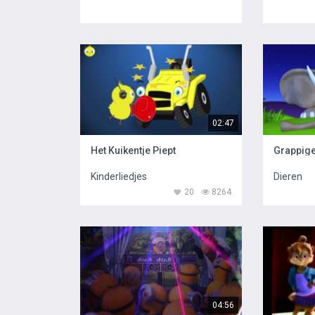
02:47
Het Kuikentje Piept
Grappige
Kinderliedjes
Dieren
20
8264
04:56