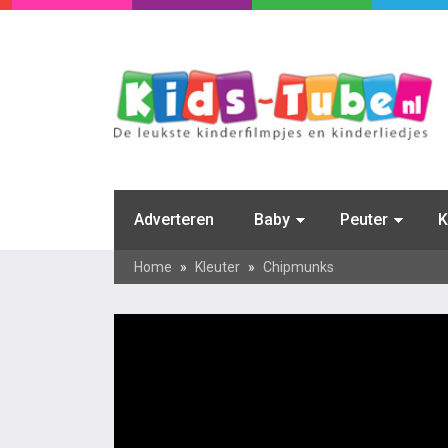
Adverteren
Baby
Peuter
K
Home
»
Kleuter
»
Chipmunks