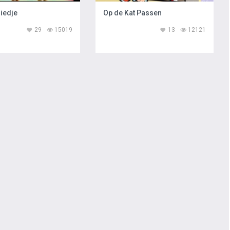
liedje
Op de Kat Passen
29
15019
13
12121