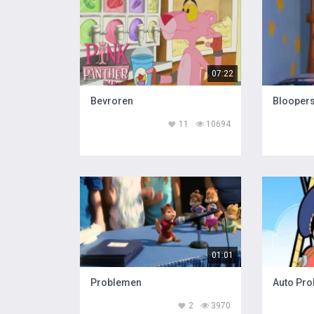
07:22
Bevroren
Blooper
11
10694
01:01
Problemen
Auto Pr
2
3970