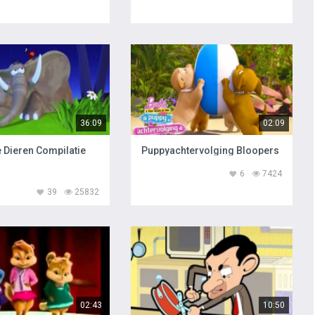
36:09
02:09
 Dieren Compilatie
Puppyachtervolging Bloopers
6
7424
39
25832
02:43
10:50