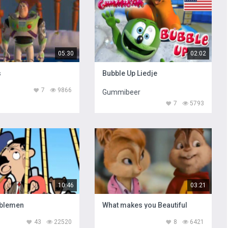
05:30
02:02
s
Bubble Up Liedje
7
9866
Gummibeer
7
5793
10:46
03:21
oblemen
What makes you Beautiful
43
22520
8
6421