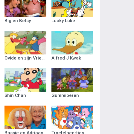
Big en Betsy
Lucky Luke
Ovide en zijn Vriendjes
Alfred J Kwak
Shin Chan
Gummiberen
Bassie en Adriaan
Troetelbeertjes