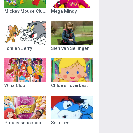
Mickey Mouse Clubhuis
Mega Mindy
Tom en Jerry
Sien van Sellingen
Winx Club
Chloe's Toverkast
Prinsessenschool
Smurfen