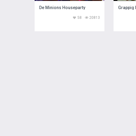
De Minions Houseparty
Grappig 
58
20813