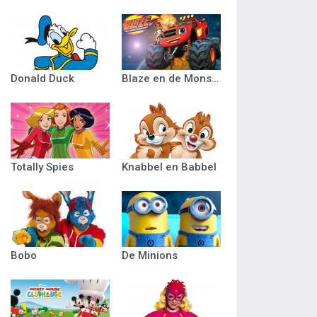
Donald Duck
Blaze en de Monsterwielen
Totally Spies
Knabbel en Babbel
Bobo
De Minions