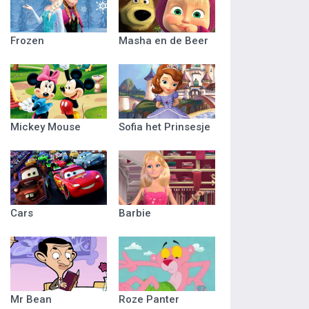
Frozen
Masha en de Beer
Mickey Mouse
Sofia het Prinsesje
Cars
Barbie
Mr Bean
Roze Panter