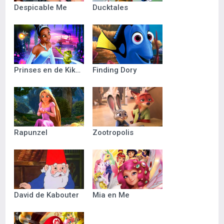
Despicable Me
Ducktales
Prinses en de Kikker
Finding Dory
Rapunzel
Zootropolis
David de Kabouter
Mia en Me