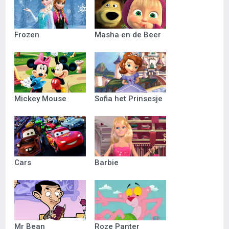
Frozen
Masha en de Beer
Mickey Mouse
Sofia het Prinsesje
Cars
Barbie
Mr Bean
Roze Panter