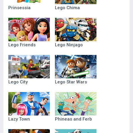
Prinsessia
Lego Chima
Lego Friends
Lego Ninjago
Lego City
Lego Star Wars
Lazy Town
Phineas and Ferb