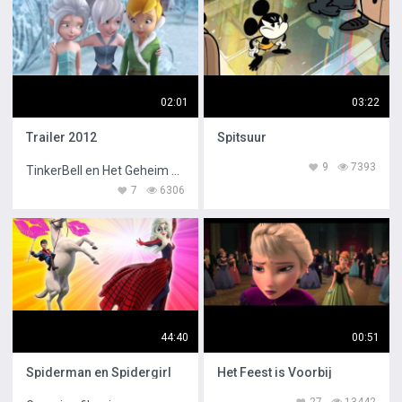
02:01
03:22
Trailer 2012
Spitsuur
9
7393
TinkerBell en Het Geheim van de Vleugels
7
6306
44:40
00:51
Spiderman en Spidergirl
Het Feest is Voorbij