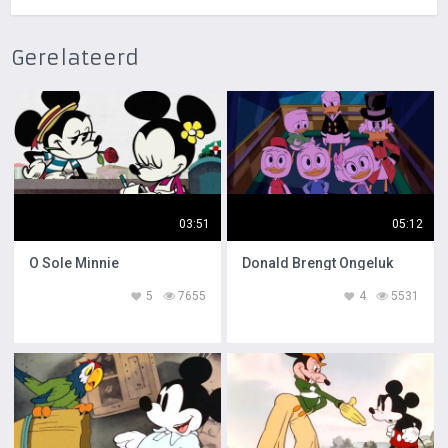
Gerelateerd
03:51
05:12
O Sole Minnie
Donald Brengt Ongeluk
5
7655
4
5531