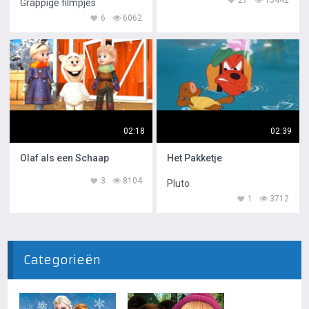
27
13442
Grappige filmpjes
6
6062
02:18
02:39
Olaf als een Schaap
Het Pakketje
3
8104
Pluto
1
3712
Categorieën