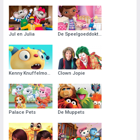
Jul en Julia
De Speelgoeddokter
Kenny Knuffelmonster
Clown Jopie
Palace Pets
De Muppets