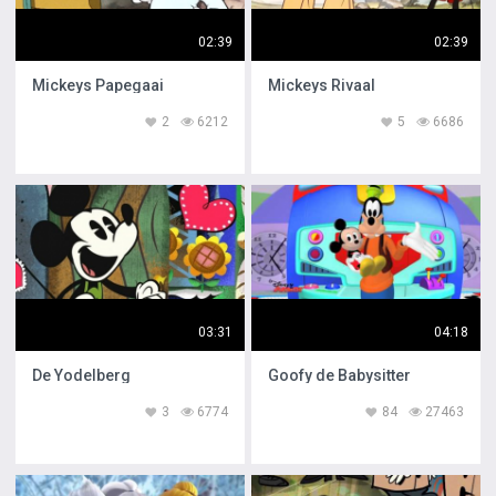
02:39
02:39
Mickeys Papegaai
Mickeys Rivaal
2
6212
5
6686
03:31
04:18
De Yodelberg
Goofy de Babysitter
3
6774
84
27463