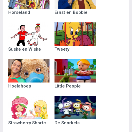
Horseland
Ernst en Bobbie
Suske en Wiske
Tweety
Hoelahoep
Little People
Strawberry Shortcake
De Snorkels