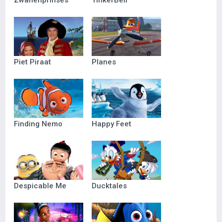
Zwanenprinses
TinkerBell
Piet Piraat
Planes
Finding Nemo
Happy Feet
Despicable Me
Ducktales