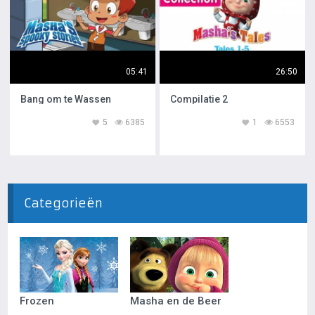
05:41
26:50
Bang om te Wassen
Compilatie 2
5
6385
1
6553
Categorieën
Frozen
Masha en de Beer