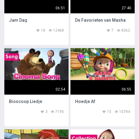
06:51
27:40
Jam Dag
De Favorieten van Masha
18
12468
7
8362
02:54
06:55
Bioscoop Liedje
Hoedje Af
3
7195
15
10784