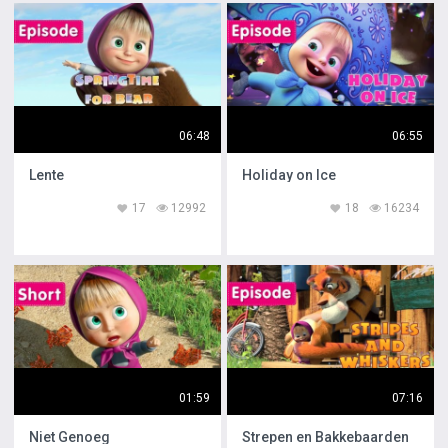
06:48
06:55
Lente
Holiday on Ice
17
12992
18
16234
01:59
07:16
Niet Genoeg
Strepen en Bakkebaarden