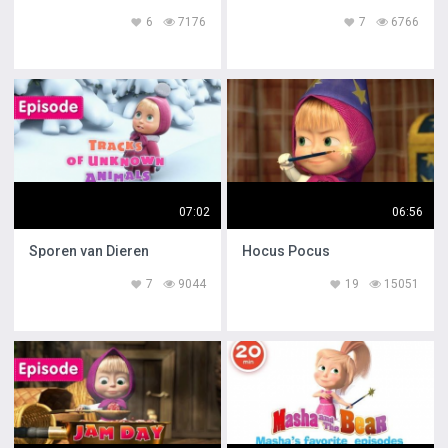
6
7176
7
6766
07:02
06:56
Sporen van Dieren
Hocus Pocus
7
9044
19
15051