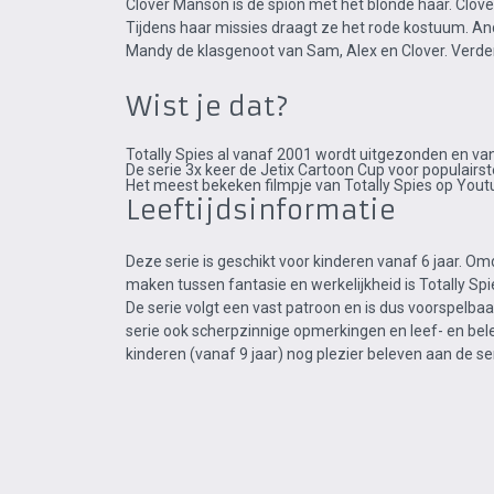
Clover Manson is de spion met het blonde haar. Clove
Tijdens haar missies draagt ze het rode kostuum. And
Mandy de klasgenoot van Sam, Alex en Clover. Verde
Wist je dat?
Totally Spies al vanaf 2001 wordt uitgezonden en va
De serie 3x keer de Jetix Cartoon Cup voor populair
Het meest bekeken filmpje van Totally Spies op Youtu
Leeftijdsinformatie
Deze serie is geschikt voor kinderen vanaf 6 jaar. Om
maken tussen fantasie en werkelijkheid is Totally Spie
De serie volgt een vast patroon en is dus voorspelbaa
serie ook scherpzinnige opmerkingen en leef- en bel
kinderen (vanaf 9 jaar) nog plezier beleven aan de ser