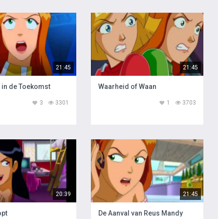
21:45
21:45
 in de Toekomst
Waarheid of Waan
3
3301
1
3703
20:39
21:45
opt
De Aanval van Reus Mandy