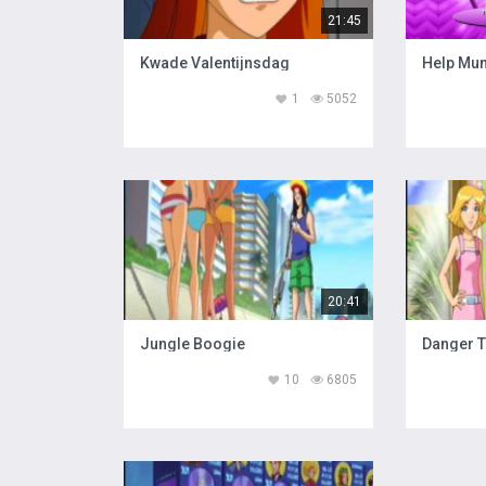
21:45
Kwade Valentijnsdag
Help Mu
1
5052
20:41
Jungle Boogie
Danger 
10
6805