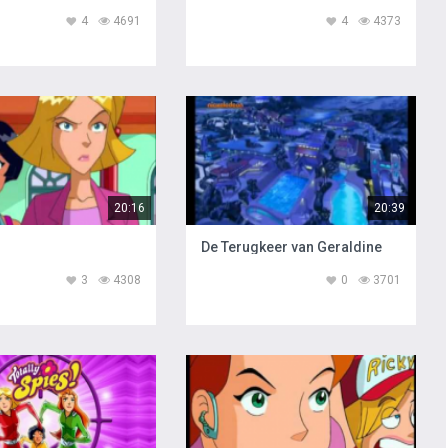
4
4691
4
4373
20:16
20:39
De Terugkeer van Geraldine
3
4308
0
3701