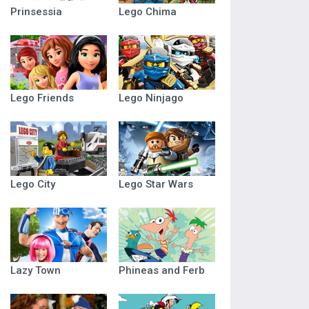
Prinsessia
Lego Chima
Lego Friends
Lego Ninjago
Lego City
Lego Star Wars
Lazy Town
Phineas and Ferb