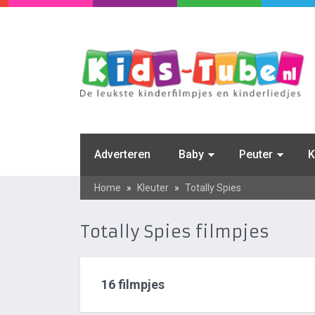
Adverteren
Baby
Peuter
K
Home
»
Kleuter
»
Totally Spies
Totally Spies filmpjes
16 filmpjes