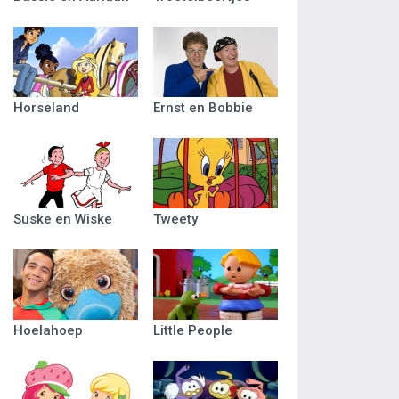
Horseland
Ernst en Bobbie
Suske en Wiske
Tweety
Hoelahoep
Little People