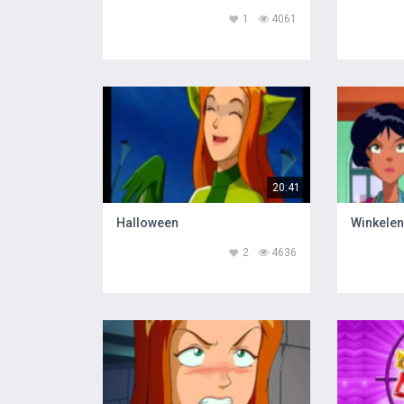
1
4061
20:41
Halloween
Winkelen
2
4636