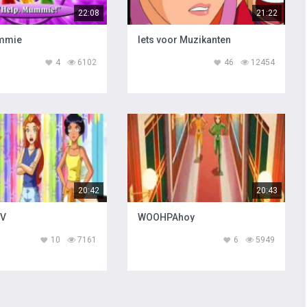
22:08
21:22
mmie
Iets voor Muzikanten
4
6102
46
12454
20:42
20:43
TV
WOOHPAhoy
10
7161
6
5949