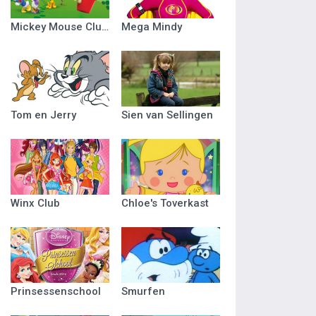
Mickey Mouse Clubhuis
Mega Mindy
Tom en Jerry
Sien van Sellingen
Winx Club
Chloe's Toverkast
Prinsessenschool
Smurfen