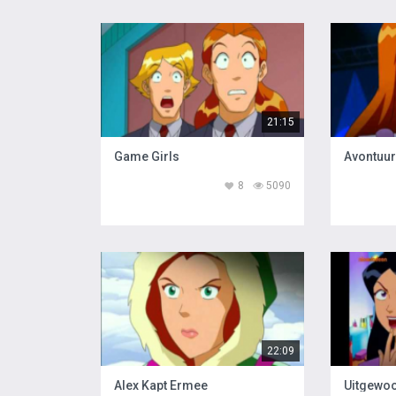
21:15
Game Girls
Avontuur
8
5090
22:09
Alex Kapt Ermee
Uitgewo