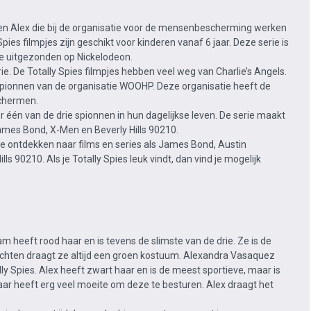
n Alex die bij de organisatie voor de mensenbescherming werken
pies filmpjes zijn geschikt voor kinderen vanaf 6 jaar. Deze serie is
rie uitgezonden op Nickelodeon.
e. De Totally Spies filmpjes hebben veel weg van Charlie’s Angels.
m spionnen van de organisatie WOOHP. Deze organisatie heeft de
schermen.
 één van de drie spionnen in hun dagelijkse leven. De serie maakt
ames Bond, X-Men en Beverly Hills 90210.
 te ontdekken naar films en series als James Bond, Austin
s 90210. Als je Totally Spies leuk vindt, dan vind je mogelijk
eft rood haar en is tevens de slimste van de drie. Ze is de
vechten draagt ze altijd een groen kostuum. Alexandra Vasaquez
ly Spies. Alex heeft zwart haar en is de meest sportieve, maar is
aar heeft erg veel moeite om deze te besturen. Alex draagt het