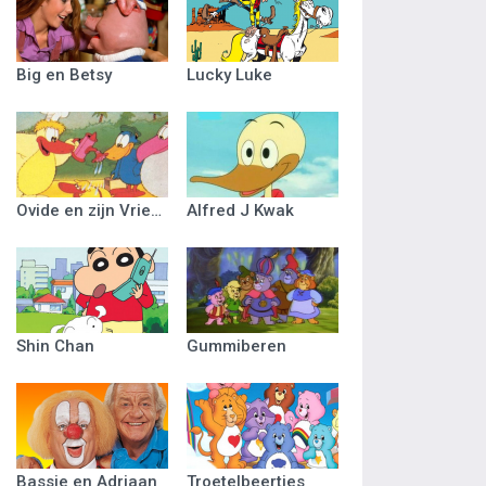
Big en Betsy
Lucky Luke
Ovide en zijn Vriendjes
Alfred J Kwak
Shin Chan
Gummiberen
Bassie en Adriaan
Troetelbeertjes