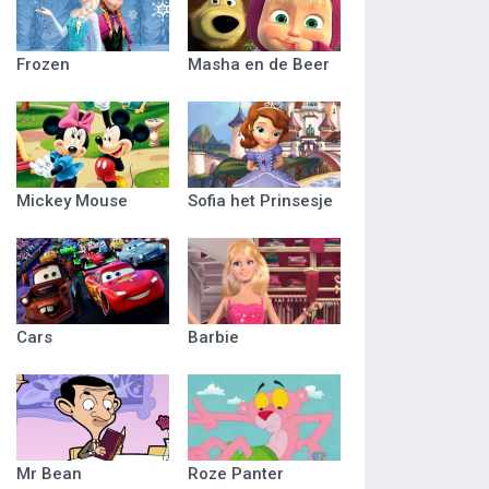
Frozen
Masha en de Beer
Mickey Mouse
Sofia het Prinsesje
Cars
Barbie
Mr Bean
Roze Panter