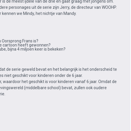
r is de meest ijdele van de drie en gaat graag met jongens om.
ere personages uit de serie zijn Jerry, de directeur van WOOHP.
r kennen we Mindy, het nichtje van Mandy.
n Oorsprong Frans is?
ste cartoon heeft gewonnen?
be, bijna 4 miljoen keer is bekeken?
dat de serie geweld bevat en het belangrijk is het onderscheid te
s niet geschikt voor kinderen onder de 6 jaar.
r, waardoor het geschikt is voor kinderen vanaf 6 jaar. Omdat de
evingswereld (middelbare school) bevat, zullen ook oudere
ie.