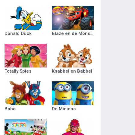
Donald Duck
Blaze en de Monsterwielen
Totally Spies
Knabbel en Babbel
Bobo
De Minions