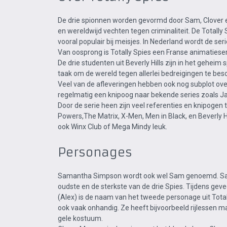
De drie spionnen worden gevormd door Sam, Clover e
en wereldwijd vechten tegen criminaliteit. De Totally S
vooral populair bij meisjes. In Nederland wordt de se
Van oosprong is Totally Spies een Franse animatieseri
De drie studenten uit Beverly Hills zijn in het gehei
taak om de wereld tegen allerlei bedreigingen te be
Veel van de afleveringen hebben ook nog subplot over
regelmatig een knipoog naar bekende series zoals J
Door de serie heen zijn veel referenties en knipogen
Powers,The Matrix, X-Men, Men in Black, en Beverly Hill
ook Winx Club of Mega Mindy leuk.
Personages
Samantha Simpson wordt ook wel Sam genoemd. Sam he
oudste en de sterkste van de drie Spies. Tijdens ge
(Alex) is de naam van het tweede personage uit Total
ook vaak onhandig. Ze heeft bijvoorbeeld rijlessen m
gele kostuum.