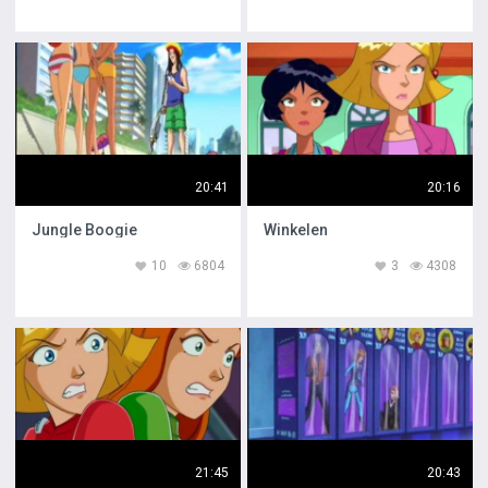
20:41
20:16
Jungle Boogie
Winkelen
10
6804
3
4308
21:45
20:43