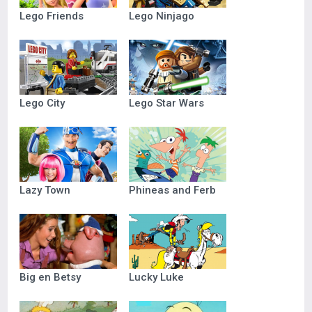
Lego Friends
Lego Ninjago
Lego City
Lego Star Wars
Lazy Town
Phineas and Ferb
Big en Betsy
Lucky Luke