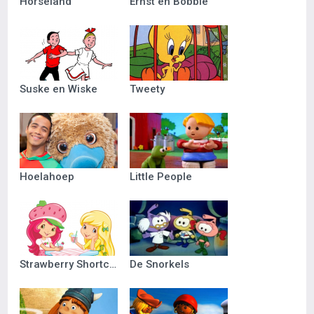
Horseland
Ernst en Bobbie
Suske en Wiske
Tweety
Hoelahoep
Little People
Strawberry Shortcake
De Snorkels