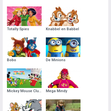
Totally Spies
Knabbel en Babbel
Bobo
De Minions
Mickey Mouse Clubhuis
Mega Mindy