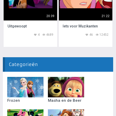
20:39
21:22
Uitgewoopt
Iets voor Muzikanten
4
4689
46
12452
Categorieën
Frozen
Masha en de Beer