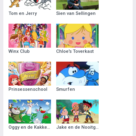
Tom en Jerry
Sien van Sellingen
Winx Club
Chloe's Toverkast
Prinsessenschool
Smurfen
Oggy en de Kakkerlakken
Jake en de Nooitgedacht Piraten