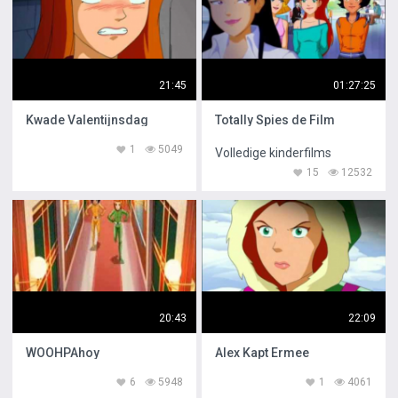
21:45
01:27:25
Kwade Valentijnsdag
Totally Spies de Film
1
5049
Volledige kinderfilms
15
12532
20:43
22:09
WOOHPAhoy
Alex Kapt Ermee
6
5948
1
4061