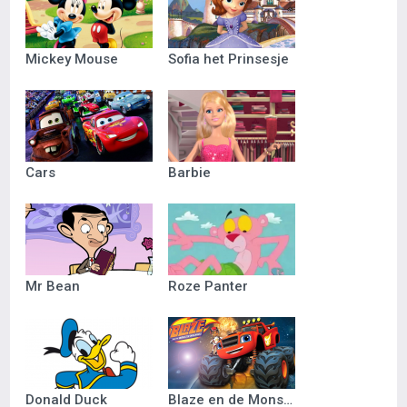
Mickey Mouse
Sofia het Prinsesje
Cars
Barbie
Mr Bean
Roze Panter
Donald Duck
Blaze en de Monsterwielen