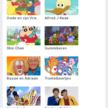
Ovide en zijn Vriendjes
Alfred J Kwak
Shin Chan
Gummiberen
Bassie en Adriaan
Troetelbeertjes