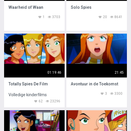
Waarheid of Waan
Solo Spies
1
3703
20
8641
01:19:46
21:45
Totally Spies De Film
Avontuur in de Toekomst
3
3300
Volledige kinderfilms
62
23296