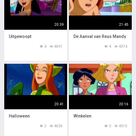
20:39
21:45
Uitgewoopt
De Aanval van Reus Mandy
4
4691
4
4374
20:41
20:16
Halloween
Winkelen
2
4636
3
4310