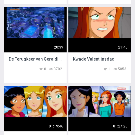
20:39
21:45
De Terugkeer van Geraldine
Kwade Valentijnsdag
0
3702
1
5053
01:19:46
01:27:25