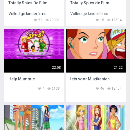
Totally Spies De Film
Totally Spies de Film
Volledige kinderfilms
Volledige kinderfilms
62
23301
15
12534
22:08
21:22
Help Mummie
Iets voor Muzikanten
4
6103
46
12454