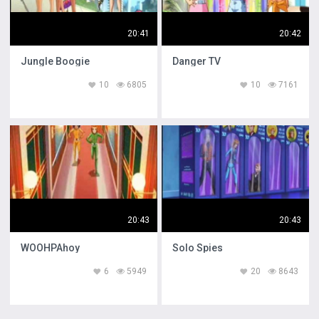
20:41
20:42
Jungle Boogie
Danger TV
10
6805
10
7161
20:43
20:43
WOOHPAhoy
Solo Spies
6
5949
20
8643