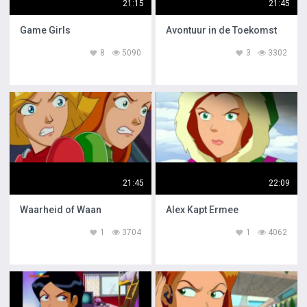
21:15
21:45
Game Girls
Avontuur in de Toekomst
8
5090
3
3302
21:45
22:09
Waarheid of Waan
Alex Kapt Ermee
1
3704
1
4062